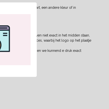
wensopdruk in het zwart, een andere kleur of in
et mogelijk dat motieven niet exact in het midden staan,
ruk is een bovendrukproces, waarbij het logo op het plaatje
slijt het logo niet meer en we kunnend e druk exact