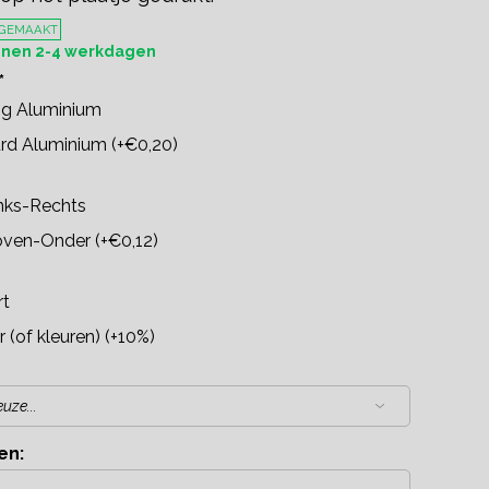
 GEMAAKT
innen 2-4 werkdagen
*
rig Aluminium
rd Aluminium (+€0,20)
inks-Rechts
oven-Onder (+€0,12)
rt
r (of kleuren) (+10%)
en: