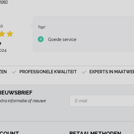
egen
10
Top!
+
Goede service
e
024
ZEN
PROFESSIONELE KWALITEIT
EXPERTS IN MAATWE
NIEUWSBRIEF
xtra informatie of nieuwe
CCOUNT
BETAALMETHODEN