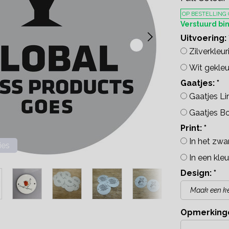
OP BESTELLING
Verstuurd b
Uitvoering:
Zilverkleu
Wit gekleu
Gaatjes:
*
Gaatjes L
Gaatjes B
Print:
*
In het zwa
ies
In een kleu
Design:
*
Opmerking