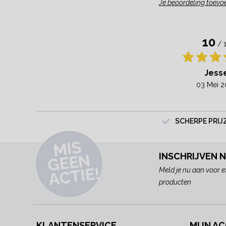
Je beoordeling toevo
10
/ 
Jess
03 Mei 2
SCHERPE PRIJ
MI
S
G
E
E
A
C
TI
N
INSCHRIJVEN 
E!
Meld je nu aan voor e
producten
KLANTENSERVICE
MIJN A