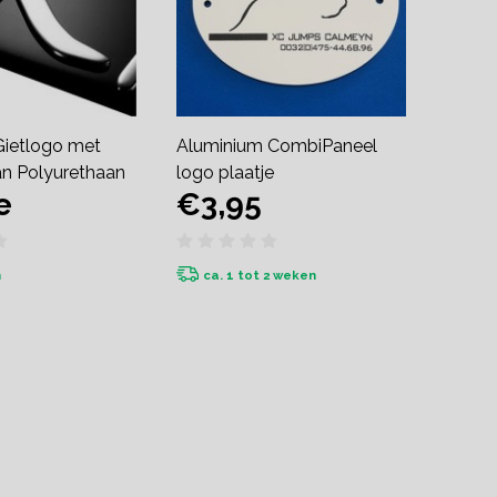
Gietlogo met
Aluminium CombiPaneel
an Polyurethaan
logo plaatje
e
€3,95
n
ca. 1 tot 2 weken