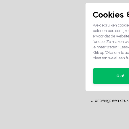
Een aluminium logop
Cookies 
Fullcolour.
We gebruiken cookies
Creëer je eigen logo
beter en persoonlijke
Oplage: Al vanaf 10 s
ervoor dat de websit
functie. Zo maken we
De plaatjes worden g
je meer weten? Lees
dit is niet te voork
Klik op ‘Oké’ om te ac
gedrukt wordt. Boven
plaatsen we alleen fu
Indien je dat storen
positioneren.
Klik h
Oké
Aanleveren bestande
Graag ontvangen wij 
De bestanden kunt u
U ontvangt een drukp