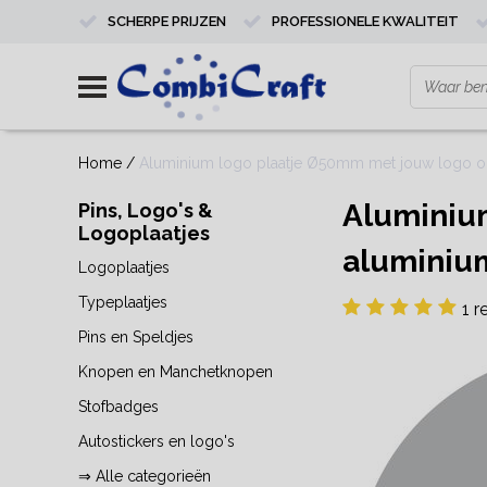
SCHERPE PRIJZEN
PROFESSIONELE KWALITEIT
Home
/
Aluminium logo plaatje Ø50mm met jouw logo op z
Aluminium
Pins, Logo's &
Logoplaatjes
aluminium
Logoplaatjes
Typeplaatjes
1 r
Pins en Speldjes
Knopen en Manchetknopen
Stofbadges
Autostickers en logo's
⇒ Alle categorieën