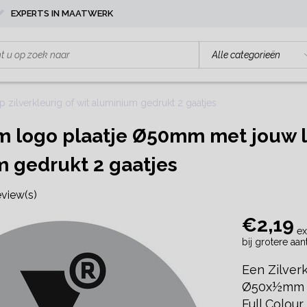
EXPERTS IN MAATWERK
ilverkleurig of wit aluminium gedrukt 2 gaatjes
 logo plaatje Ø50mm met jouw log
 gedrukt 2 gaatjes
eview(s)
€2,19
ex
bij grotere aa
Een Zilverk
Ø50x½mm me
Full Colour