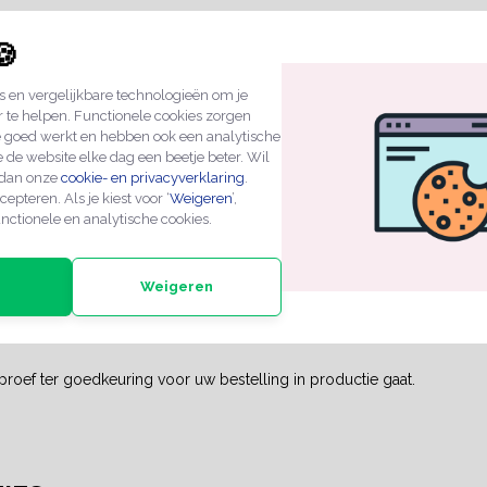
laatje in het formaat van Ø50mm met 2 gaatjes voorzien van uw jouw 
🍪
 en vergelijkbare technologieën om je
plaatje en spijker, schroef of pop het plaatje vast aan jouw product.
r te helpen. Functionele cookies zorgen
tuks mogelijk !
e goed werkt en hebben ook een analytische
 de website elke dag een beetje beter. Wil
emaakt middels een gravering of een bovendruk proces, hierdoor is h
 dan onze
cookie- en privacyverklaring
.
omen. Graveringen zijn mogelijk bij alleen zwarte logo's. Full Colour d
cepteren. Als je kiest voor ‘
Weigeren
’,
druk is wel slijtgevoelig.
nctionele en analytische cookies.
d vindt, kies dan voor ONDERDRUK als productieproces. Bij onderdruk 
ier voor onderdruk
Weigeren
n:
uw logo in een grafisch bestand. (AI, EPS of PDF)
 mailen o.v.v. uw ordernummer naar
info@combicraft.nl
.
roef ter goedkeuring voor uw bestelling in productie gaat.