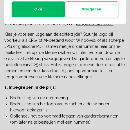
0001 t/m 9999, maar ook losse nummers, zoals 10, 80 of 2.
Oké
Weigeren
Heb je een willekeurige of niet-doorlopende reeks? Zet dan alle
nummers onder elkaar in een Excel-bestand en mail dit, onder
vermelding van je ordernummer, naar
info@combicraft.nl
.
Kies je voor een logo aan de achterzijde? Stuur je logo bij
voorkeur als EPS- of AI-bestand (voor Windows), of als scherpe
JPG of grafische PDF, samen met je ordernummer naar ons e-
mailadres. Let op: de kleuren wit en wittinten worden door de
eloxatie zilverkleurig weergegeven. De garderobemunten zijn te
bestellen vanaf 25 stuks. Het is mogelijk om een deel direct af te
nemen en een deel kosteloos bij ons op voorraad te laten
leggen voor eventuele kleinere nabestellingen.
1. Inbegrepen in de prijs:
Bedrukking van de nummering
Bedrukking van het logo aan de achterzijde, wanneer
hiervoor gekozen is
Optioneel: het op voorraad leggen van garderobemunten
(om later na te bestellen met een nummer)