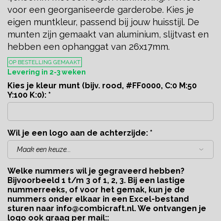
voor een georganiseerde garderobe. Kies je
eigen muntkleur, passend bij jouw huisstijl. De
munten zijn gemaakt van aluminium, slijtvast en
hebben een ophanggat van 26x17mm.
OP BESTELLING GEMAAKT
Levering in 2-3 weken
Kies je kleur munt (bijv. rood, #FF0000, C:0 M:50
Y:100 K:0):
*
Wil je een logo aan de achterzijde:
*
Welke nummers wil je gegraveerd hebben?
Bijvoorbeeld 1 t/m 3 of 1, 2, 3. Bij een lastige
nummerreeks, of voor het gemak, kun je de
nummers onder elkaar in een Excel-bestand
sturen naar
info@combicraft.nl
. We ontvangen je
logo ook graag per mail::