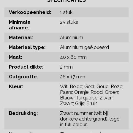
Verkoopeenheid:
1 stuk
Minimale
25 stuks
afname:
Materiaal:
Aluminium
Materiaal type:
Aluminium geëloxeerd
Maat:
40 x 60 mm
Product dikte:
2 mm
Gatgrootte:
26 x 17 mm
Kleur:
Wit; Beige; Geel; Goud; Roze;
Paars; Oranje; Rood; Groen;
Blauw; Turquoise; Zilver;
Zwart; Grijs; Bruin
Bedrukking:
Zwart nummer (wit bij
donkere achtergrond), logo
in full colour