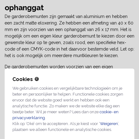
ophanggat
De garderobemunten zijn gemaakt van aluminium en hebben
een zacht matte eloxering. Ze hebben een afmeting van 40 x 60
mm en zijn voorzien van een ophanggat van 26 x 17 mm. Het is
mogelijk om een eigen kleur garderobemunt te kiezen door een
gewenste kleur op te geven, zoals rood, een specifieke hex-
code of een CMYK-code in het daarvoor bestemde veld. Let op:
het is ook mogelijk om meerdere muntkleuren te kiezen.
De garderobemunten worden voorzien van een eigen
nummering aan de voorzijde en optioneel een logo aan de
Cookies 🍪
achterzijde. De nummering wordt standaard in het zwart
uitgevoerd, of in het wit bij een donkere achtergrond. Het logo is
We gebruiken cookies en vergelijkbare technologieën om je
in full colour druk mogelijk. De opdruk wordt in het aluminium
beter en persoonlijker te helpen. Functionele cookies zorgen
verwerkt via een techniek die ‘
hydro-eloxatie
’ wordt genoemd.
ervoor dat de website goed werkt en hebben ook een
Hierbij wordt de bedrukking in het materiaal opgenomen,
analytische functie. Zo maken we de website elke dag een
beetje beter. Wil je meer weten? Lees dan onze
cookie- en
waardoor deze slijtvast is.
privacyverklaring
.
Klik op ‘Oké’ om te accepteren. Als je kiest voor ‘
Weigeren
’,
Garderobemunt met eigen nummer
plaatsen we alleen functionele en analytische cookies.
Personaliseer de garderobemunten met elke gewenste
nummering. Dit kan een doorlopende reeks zijn, bijvoorbeeld