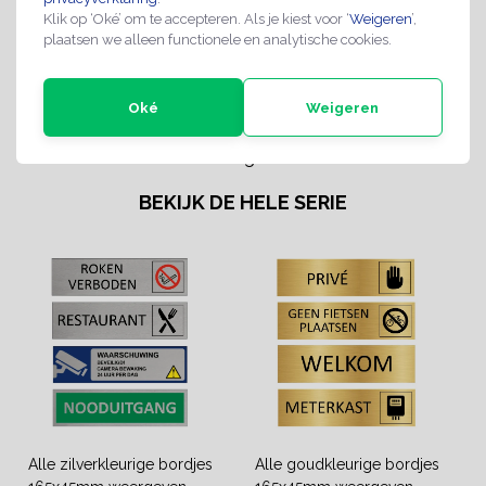
Uitvoering bord:
Los bord met 3M-Tape
Klik op ‘Oké’ om te accepteren. Als je kiest voor ‘
Weigeren
’,
plaatsen we alleen functionele en analytische cookies.
Retourbeleid:
Een standaard product met
14 dagen recht van retour, je
dient wel de producten
Oké
Weigeren
gefrankeerd te retourneren.
Die kosten worden niet
vergoed.
BEKIJK DE HELE SERIE
Alle zilverkleurige bordjes
Alle goudkleurige bordjes