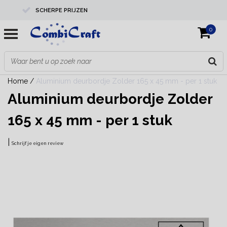
SCHERPE PRIJZEN
0
PROFESSIONELE KWALITEIT
EXPERTS IN MAATWERK
Home
/
Aluminium deurbordje Zolder 165 x 45 mm - per 1 stuk
Aluminium deurbordje Zolder
165 x 45 mm - per 1 stuk
|
Schrijf je eigen review