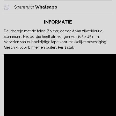
Share with
Whatsapp
INFORMATIE
Deurbordje met de tekst Zolder, gemaakt van zilverkleurig
aluminium. Het bordje heeft afmetingen van 165 x 45 mm.
Voorzien van dubbelzijdige tape voor makkelijke bevestiging.
Geschikt voor binnen en buiten. Per 1 stuk.