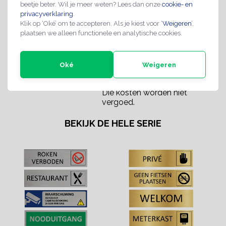
beetje beter. Wil je meer weten? Lees dan onze
cookie- en
Bedrukking:
Bedrukking van de tekst
privacyverklaring
.
Informatie
Klik op ‘Oké’ om te accepteren. Als je kiest voor ‘
Weigeren
’,
plaatsen we alleen functionele en analytische cookies.
Uitvoering bord:
Los bord met 3M-Tape
Retourbeleid:
Een standaard product met
14 dagen recht van retour, je
Oké
Weigeren
dient wel de producten
gefrankeerd te retourneren.
Die kosten worden niet
vergoed.
BEKIJK DE HELE SERIE