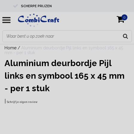
SCHERPE PRIJZEN
0
PROFESSIONELE KWALITEIT
EXPERTS IN MAATWERK
Home
/
Aluminium deurbordje Pijl links en symbool 165 x 45
mm - per 1 stuk
Aluminium deurbordje Pijl
links en symbool 165 x 45 mm
- per 1 stuk
|
Schrijf je eigen review