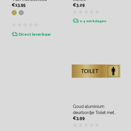
€13,95
€3,29
2-4 werkdagen
Direct leverbaar
Goud aluminium
deurbordje Toilet met
€3,99
man symbool