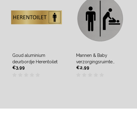
Goud aluminium
Mannen & Baby
deurbordje Herentoilet
verzorgingsruimte
€3,99
€2,99
bordje Aluminium