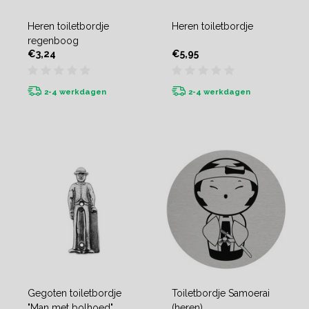
Heren toiletbordje
Heren toiletbordje
regenboog
€3,24
€5,95
2-4 werkdagen
2-4 werkdagen
Gegoten toiletbordje
Toiletbordje Samoerai
"Man met bolhoed"
(heren)