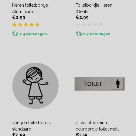
Heren toiletbordje
Toiletbordje Heren
Aluminium
(Gents)
€2,99
€2,99
2-4 werkdagen
2-4 werkdagen
Jongen toiletbordje
Zilver aluminium
standaard
deurbordje toilet met
€2,99
€3,59
man icoon