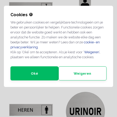
Cookies 🍪
We gebruiken cookies en vergelijkbare technologieën om je
beter en persoonlijker te helpen. Functionele cookies zorgen
ervoor dat de website goed werkt en hebben ook een
analytische functie. Zo maken we de website elke dag een
Zilver aluminium
Zilver aluminium
beetje beter. Wil je meer weten? Lees dan onze
cookie- en
deurbordje Urinoir
privacyverklaring
.
deurbordje Heren
€3,59
Klik op ‘Oké’ om te accepteren. Als je kiest voor ‘
€3,59
Weigeren
’,
pictogram
plaatsen we alleen functionele en analytische cookies.
2-4 werkdagen
2-4 werkdagen
Oké
Weigeren