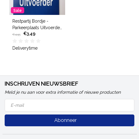
Sale
Restpartij Bordje -
Parkeerplaats Uitvoerder
€3,49
21x30cm
€4,95
Deliverytime
INSCHRIJVEN NIEUWSBRIEF
Meld je nu aan voor extra informatie of nieuwe producten
Abonneer