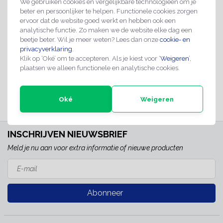
We gebruiken cookies en vergelijkbare technologieën om je
beter en persoonlijker te helpen. Functionele cookies zorgen
ervoor dat de website goed werkt en hebben ook een
analytische functie. Zo maken we de website elke dag een
Toss munt Ø35mm
beetje beter. Wil je meer weten? Lees dan onze
cookie- en
privacyverklaring
.
€2,95
Klik op ‘Oké’ om te accepteren. Als je kiest voor ‘
Weigeren
’,
plaatsen we alleen functionele en analytische cookies.
Direct leverbaar
Oké
Weigeren
INSCHRIJVEN NIEUWSBRIEF
Meld je nu aan voor extra informatie of nieuwe producten
Abonneer