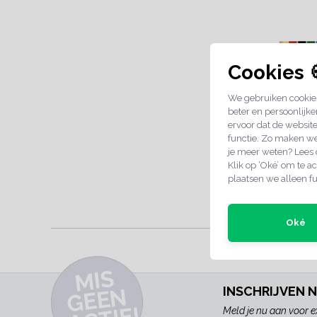
Cookies 
Aluminium naa
met gaatjes 
We gebruiken cookies
€3,49
beter en persoonlijke
ervoor dat de websit
functie. Zo maken we
je meer weten? Lees
Klik op ‘Oké’ om te ac
plaatsen we alleen fu
2-4 werkdage
Oké
SCHERPE PRIJ
MI
S
G
E
E
A
C
TI
N
INSCHRIJVEN 
Meld je nu aan voor e