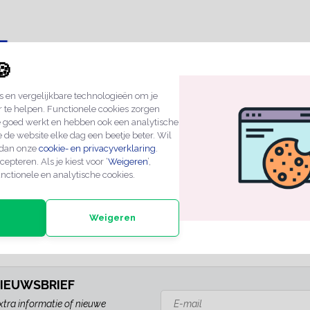
🍪
mplaatje
70x20mm
 en vergelijkbare technologieën om je
r te helpen. Functionele cookies zorgen
e goed werkt en hebben ook een analytische
+1
 de website elke dag een beetje beter. Wil
 dan onze
cookie- en privacyverklaring
.
cepteren. Als je kiest voor ‘
Weigeren
’,
nctionele en analytische cookies.
n
Weigeren
ZEN
PROFESSIONELE KWALITEIT
EXPERTS IN MAATWE
NIEUWSBRIEF
xtra informatie of nieuwe