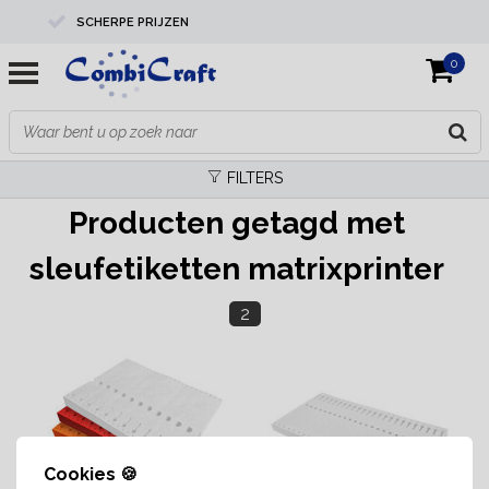
SCHERPE PRIJZEN
0
PROFESSIONELE KWALITEIT
EXPERTS IN MAATWERK
FILTERS
Producten getagd met
sleufetiketten matrixprinter
2
Cookies 🍪