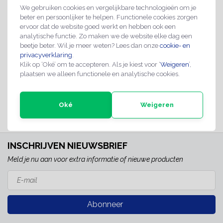
We gebruiken cookies en vergelijkbare technologieën om je
beter en persoonlijker te helpen. Functionele cookies zorgen
ervoor dat de website goed werkt en hebben ook een
analytische functie. Zo maken we de website elke dag een
Sleufetiketten
Sleufetiketten
beetje beter. Wil je meer weten? Lees dan onze
cookie- en
220x25,4mm zigzag
160x12,7mm zigzag
privacyverklaring
.
€35,95
€18,95
Klik op ‘Oké’ om te accepteren. Als je kiest voor ‘
Weigeren
’,
+3
plaatsen we alleen functionele en analytische cookies.
Direct leverbaar
Oké
Weigeren
Direct leverbaar
INSCHRIJVEN NIEUWSBRIEF
Meld je nu aan voor extra informatie of nieuwe producten
Abonneer