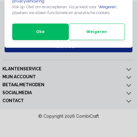
privacyverklaring
.
Klik op ‘Oké’ om te accepteren. Als je kiest voor ‘
Weigeren
’,
INSCHRIJVEN NIEUWSBRIEF
plaatsen we alleen functionele en analytische cookies.
Meld je nu aan voor extra informatie of nieuwe producten
Oké
Weigeren
Abonneer
KLANTENSERVICE
MIJN ACCOUNT
BETAALMETHODEN
SOCIALMEDIA
CONTACT
© Copyright 2026 CombiCraft