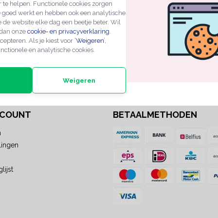
r te helpen. Functionele cookies zorgen
e goed werkt en hebben ook een analytische
ZEN
PROFESSIONELE KWALITEIT
EXPERTS IN MAATWE
 de website elke dag een beetje beter. Wil
 dan onze
cookie- en privacyverklaring
.
cepteren. Als je kiest voor ‘
Weigeren
’,
NIEUWSBRIEF
nctionele en analytische cookies.
xtra informatie of nieuwe
Weigeren
CCOUNT
BETAALMETHODEN
n
lingen
lijst