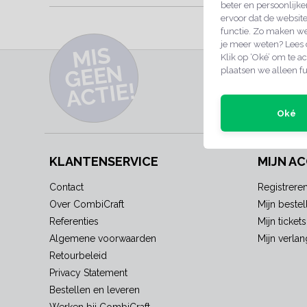
beter en persoonlijke
ervoor dat de websit
SCHERPE PRIJ
functie. Zo maken we
je meer weten? Lees
MI
S
G
E
E
A
C
TI
Klik op ‘Oké’ om te ac
N
INSCHRIJVEN 
plaatsen we alleen fu
E!
Meld je nu aan voor e
producten
Oké
KLANTENSERVICE
MIJN A
Contact
Registrere
Over CombiCraft
Mijn bestel
Referenties
Mijn tickets
Algemene voorwaarden
Mijn verlang
Retourbeleid
Privacy Statement
Bestellen en leveren