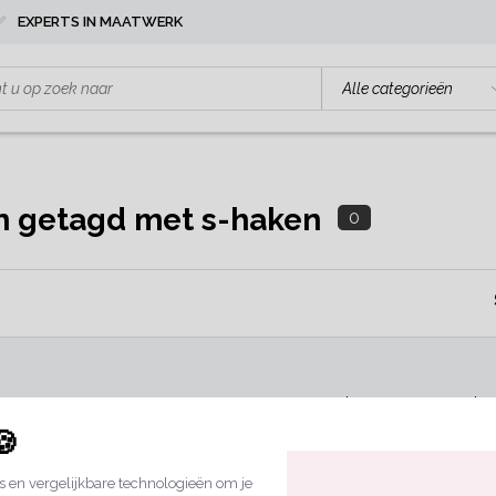
EXPERTS IN MAATWERK
n getagd met s-haken
0
Geen producten gevonden!.
🍪
 en vergelijkbare technologieën om je