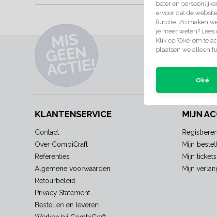
beter en persoonlijke
ervoor dat de websit
SCHERPE PRIJ
functie. Zo maken we
je meer weten? Lees
MI
S
G
E
E
A
C
TI
Klik op ‘Oké’ om te ac
N
INSCHRIJVEN 
plaatsen we alleen fu
E!
Meld je nu aan voor e
producten
Oké
KLANTENSERVICE
MIJN A
Contact
Registrere
Over CombiCraft
Mijn bestel
Referenties
Mijn tickets
Algemene voorwaarden
Mijn verlang
Retourbeleid
Privacy Statement
Bestellen en leveren