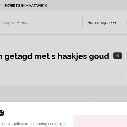
EXPERTS IN MAATWERK
n getagd met s haakjes goud
0
Geen producten gevonden!.
🍪
 en vergelijkbare technologieën om je