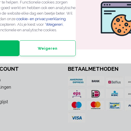
r te helpen. Functionele cookies zorgen
e goed werkt en hebben ook een analytische
ZEN
PROFESSIONELE KWALITEIT
EXPERTS IN MAATWE
 de website elke dag een beetje beter. Wil
 dan onze
cookie- en privacyverklaring
.
cepteren. Als je kiest voor ‘
Weigeren
’,
NIEUWSBRIEF
nctionele en analytische cookies.
xtra informatie of nieuwe
Weigeren
CCOUNT
BETAALMETHODEN
n
lingen
lijst