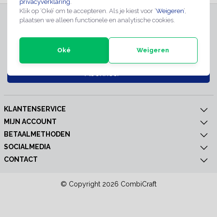
privacyverklaring
.
Klik op ‘Oké’ om te accepteren. Als je kiest voor ‘
Weigeren
’,
INSCHRIJVEN NIEUWSBRIEF
plaatsen we alleen functionele en analytische cookies.
Meld je nu aan voor extra informatie of nieuwe producten
Oké
Weigeren
Abonneer
KLANTENSERVICE
MIJN ACCOUNT
BETAALMETHODEN
SOCIALMEDIA
CONTACT
© Copyright 2026 CombiCraft