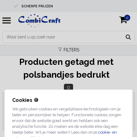
SCHERPE PRIJZEN
0
PROFESSIONELE KWALITEIT
EXPERTS IN MAATWERK
FILTERS
Producten getagd met
polsbandjes bedrukt
0
Cookies 🍪
We gebruiken cookies en vergelijkbare technologieën om je
Geen producten gevonden!...
beter en persoonlijker te helpen. Functionele cookies zorgen
ervoor dat de website goed werkt en hebben ook een
analytische functie. Zo maken we de website elke dag een
beetje beter. Wil je meer weten? Lees dan onze
cookie- en