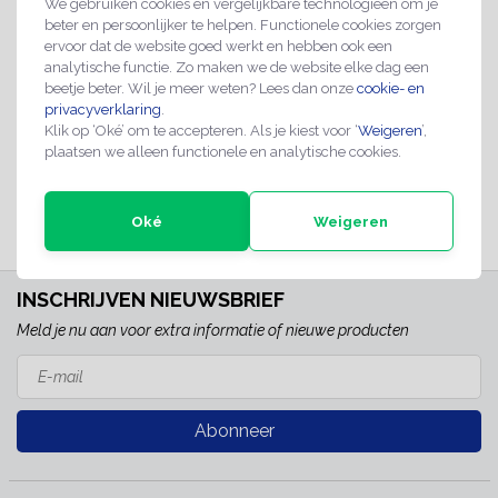
We gebruiken cookies en vergelijkbare technologieën om je
beter en persoonlijker te helpen. Functionele cookies zorgen
ervoor dat de website goed werkt en hebben ook een
analytische functie. Zo maken we de website elke dag een
Camera bewaking bord
beetje beter. Wil je meer weten? Lees dan onze
cookie- en
privacyverklaring
.
€7,50
Klik op ‘Oké’ om te accepteren. Als je kiest voor ‘
Weigeren
’,
plaatsen we alleen functionele en analytische cookies.
Direct leverbaar
Oké
Weigeren
INSCHRIJVEN NIEUWSBRIEF
Meld je nu aan voor extra informatie of nieuwe producten
Abonneer