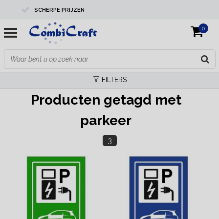
SCHERPE PRIJZEN
0
PROFESSIONELE KWALITEIT
EXPERTS IN MAATWERK
FILTERS
Producten getagd met
parkeer
3