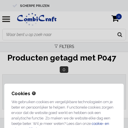
SCHERPE PRIJZEN
0
PROFESSIONELE KWALITEIT
EXPERTS IN MAATWERK
FILTERS
Producten getagd met P047
0
Geen producten gevonden!...
Cookies 🍪
We gebruiken cookies en vergelijkbare technologieën om je
beter en persoonlijker te helpen. Functionele cookies zorgen
ervoor dat de website goed werkt en hebben ook een
analytische functie. Zo maken we de website elke dag een
beetje beter. Wil je meer weten? Lees dan onze
cookie- en
INSCHRIJVEN NIEUWSBRIEF