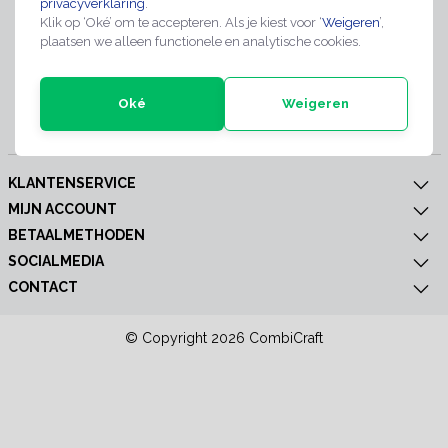
privacyverklaring
.
Meld je nu aan voor extra informatie of nieuwe producten
Klik op ‘Oké’ om te accepteren. Als je kiest voor ‘
Weigeren
’,
plaatsen we alleen functionele en analytische cookies.
Oké
Weigeren
Abonneer
KLANTENSERVICE
MIJN ACCOUNT
BETAALMETHODEN
SOCIALMEDIA
CONTACT
© Copyright 2026 CombiCraft