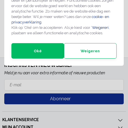
beter en persoonlijker te helpen. Functionele cookies zorgen
ervoor dat de website goed werkt en hebben ook een
Niet besproeien met
Niet besproeien met
analytische functie. Zo maken we de website elke dag een
water bord
water bordje
beetje beter. Wil je meer weten? Lees dan onze
cookie- en
€15,95
€2,99
privacyverklaring
.
Klik op ‘Oké’ om te accepteren. Als je kiest voor ‘
Weigeren
’,
plaatsen we alleen functionele en analytische cookies.
2-4 werkdagen
2-4 werkdagen
Oké
Weigeren
INSCHRIJVEN NIEUWSBRIEF
Meld je nu aan voor extra informatie of nieuwe producten
Abonneer
KLANTENSERVICE
MIJN ACCOUNT