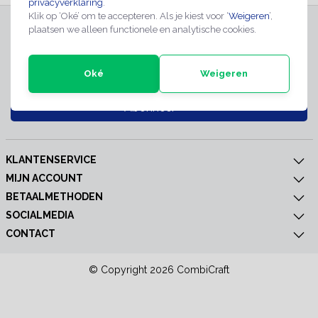
privacyverklaring
.
Klik op ‘Oké’ om te accepteren. Als je kiest voor ‘
Weigeren
’,
INSCHRIJVEN NIEUWSBRIEF
plaatsen we alleen functionele en analytische cookies.
Meld je nu aan voor extra informatie of nieuwe producten
Oké
Weigeren
Abonneer
KLANTENSERVICE
MIJN ACCOUNT
BETAALMETHODEN
SOCIALMEDIA
CONTACT
© Copyright 2026 CombiCraft