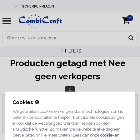
SCHERPE PRIJZEN
0
PROFESSIONELE KWALITEIT
EXPERTS IN MAATWERK
FILTERS
Producten getagd met Nee
geen verkopers
0
Cookies 🍪
We gebruiken cookies en vergelijkbare technologieën om je
Geen producten gevonden!...
beter en persoonlijker te helpen. Functionele cookies zorgen
ervoor dat de website goed werkt en hebben ook een
analytische functie. Zo maken we de website elke dag een
beetje beter. Wil je meer weten? Lees dan onze
cookie- en