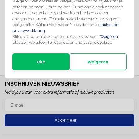
We gebruiken cookies en vergelijkbare technologieën om je
beter en persoonlijker te helpen. Functionele cookies zorgen
jouw eigen tekst
ervoor dat de website goed werkt en hebben ook een
analytische functie. Zo maken we de website elke dag een
Verboden voor
Verboden voor metalen
beetje beter. Wil je meer weten? Lees dan onze
cookie- en
personen met metalen
privacyverklaring
.
implantaten bordje
€15,95
Klik op ‘Oké’ om te accepteren. Als je kiest voor ‘
€2,99
Weigeren
’,
implantaten bord
plaatsen we alleen functionele en analytische cookies.
2-4 werkdagen
2-4 werkdagen
Oké
Weigeren
INSCHRIJVEN NIEUWSBRIEF
Meld je nu aan voor extra informatie of nieuwe producten
Abonneer