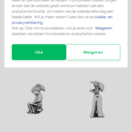
beter en persoonlijker te helpen. Functionele cookies zorgen
ervoor dat de website goed werkt en hebben ook een
analytische functie. Zo maken we de website elke dag een
Gegoten toiletbordje
Gegoten toiletbordje
beetje beter. Wil je meer weten? Lees dan onze
cookie- en
"Man met bolhoed"
"Jongetje in rolstoel"
privacyverklaring
.
€13,95
€16,95
Klik op ‘Oké’ om te accepteren. Als je kiest voor ‘
Weigeren
’,
plaatsen we alleen functionele en analytische cookies.
Oké
Weigeren
Direct leverbaar
Direct leverbaar