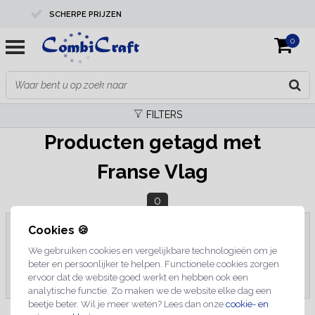
SCHERPE PRIJZEN
0
PROFESSIONELE KWALITEIT
EXPERTS IN MAATWERK
FILTERS
Producten getagd met
Franse Vlag
0
Cookies 🍪
We gebruiken cookies en vergelijkbare technologieën om je
Geen producten gevonden!...
beter en persoonlijker te helpen. Functionele cookies zorgen
ervoor dat de website goed werkt en hebben ook een
analytische functie. Zo maken we de website elke dag een
beetje beter. Wil je meer weten? Lees dan onze
cookie- en