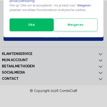
privacyverklaring
.
Klik op ‘Oké’ om te accepteren. Als je kiest voor ‘
Weigeren
’,
INSCHRIJVEN NIEUWSBRIEF
plaatsen we alleen functionele en analytische cookies.
Meld je nu aan voor extra informatie of nieuwe producten
Oké
Weigeren
Abonneer
KLANTENSERVICE
MIJN ACCOUNT
BETAALMETHODEN
SOCIALMEDIA
CONTACT
© Copyright 2026 CombiCraft