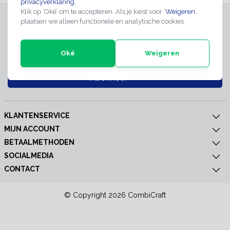
privacyverklaring
.
Klik op ‘Oké’ om te accepteren. Als je kiest voor ‘
Weigeren
’,
INSCHRIJVEN NIEUWSBRIEF
plaatsen we alleen functionele en analytische cookies.
Meld je nu aan voor extra informatie of nieuwe producten
Oké
Weigeren
Abonneer
KLANTENSERVICE
MIJN ACCOUNT
BETAALMETHODEN
SOCIALMEDIA
CONTACT
© Copyright 2026 CombiCraft