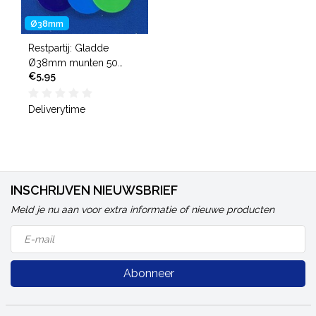
Ø38mm
Restpartij: Gladde
Ø38mm munten 50
€5,95
stuks
Deliverytime
INSCHRIJVEN NIEUWSBRIEF
Meld je nu aan voor extra informatie of nieuwe producten
Abonneer