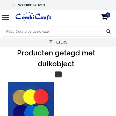
SCHERPE PRIJZEN
0
PROFESSIONELE KWALITEIT
EXPERTS IN MAATWERK
FILTERS
Producten getagd met
duikobject
1