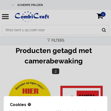
SCHERPE PRIJZEN
0
PROFESSIONELE KWALITEIT
EXPERTS IN MAATWERK
FILTERS
Producten getagd met
camerabewaking
2
Cookies 🍪