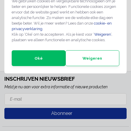
We gebruiken cookies en vergelijkbare technologieën om je
beter en persoonlijker te helpen. Functionele cookies zorgen
ervoor dat de website goed werkt en hebben ook een
analytische functie. Zo maken we de website elke dag een
Hier waken wij,
Camera bewaking bord
beetje beter. Wil je meer weten? Lees dan onze
cookie- en
waarschuwingsbordje
privacyverklaring
.
€2,99
Klik op ‘Oké’ om te accepteren. Als je kiest voor ‘
€7,50
Weigeren
’,
voor camera toezicht
plaatsen we alleen functionele en analytische cookies.
2-4 werkdagen
Direct leverbaar
Oké
Weigeren
INSCHRIJVEN NIEUWSBRIEF
Meld je nu aan voor extra informatie of nieuwe producten
Abonneer