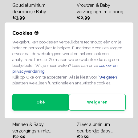
Goud aluminium
Vrouwen & Baby
deurbordje Baby
verzorgingruimte bordje
€3,99
€2,99
verschoonruimte
Aluminium
Cookies 🍪
2-4 werkdagen
2-4 werkdagen
We gebruiken cookies en vergelijkbare technologieën om je
beter en persoonlijker te helpen. Functionele cookies zorgen
ervoor dat de website goed werkt en hebben ook een
analytische functie. Zo maken we de website elke dag een
beetje beter. Wil je meer weten? Lees dan onze
cookie- en
privacyverklaring
.
Klik op ‘Oké’ om te accepteren. Als je kiest voor ‘
Weigeren
’,
plaatsen we alleen functionele en analytische cookies.
Oké
Weigeren
Mannen & Baby
Zilver aluminium
verzorgingsruimte
deurbordje Baby
€2,99
€3,59
bordje Aluminium
verschoonruimte