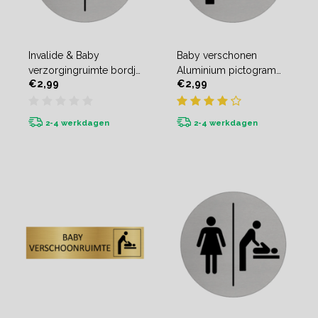
Invalide & Baby
Baby verschonen
verzorgingruimte bordje
Aluminium pictogram
€2,99
€2,99
Aluminium
deurbordje
2-4 werkdagen
2-4 werkdagen