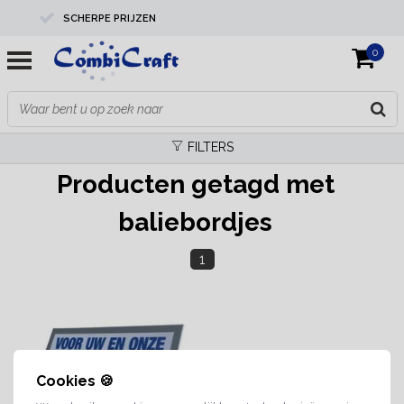
SCHERPE PRIJZEN
0
PROFESSIONELE KWALITEIT
EXPERTS IN MAATWERK
FILTERS
Producten getagd met
baliebordjes
1
Cookies 🍪