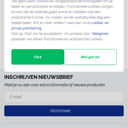
We gebruiken cookies en vergelijkbare technologieën om je
beter en persoonlijker te helpen. Functionele cookies zorgen
ervoor dat de website goed werkt en hebben ook een
analytische functie. Zo maken we de website elke dag een
Baliebordje alleen
beetje beter. Wil je meer weten? Lees dan onze
cookie- en
pinnen
privacyverklaring
.
€4,95
Klik op ‘Oké’ om te accepteren. Als je kiest voor ‘
Weigeren
’,
plaatsen we alleen functionele en analytische cookies.
Direct leverbaar
Oké
Weigeren
INSCHRIJVEN NIEUWSBRIEF
Meld je nu aan voor extra informatie of nieuwe producten
Abonneer