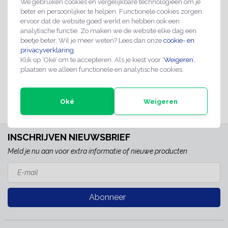
We gebruiken cookies en vergelijkbare technologieën om je
beter en persoonlijker te helpen. Functionele cookies zorgen
ervoor dat de website goed werkt en hebben ook een
analytische functie. Zo maken we de website elke dag een
Baliebordje alleen
beetje beter. Wil je meer weten? Lees dan onze
cookie- en
pinnen
privacyverklaring
.
€4,95
Klik op ‘Oké’ om te accepteren. Als je kiest voor ‘
Weigeren
’,
plaatsen we alleen functionele en analytische cookies.
Direct leverbaar
Oké
Weigeren
INSCHRIJVEN NIEUWSBRIEF
Meld je nu aan voor extra informatie of nieuwe producten
Abonneer