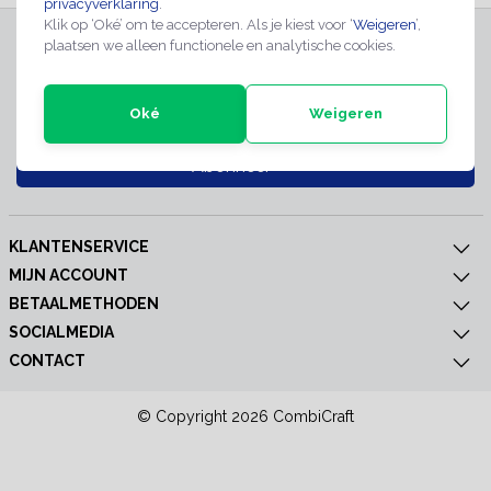
privacyverklaring
.
Klik op ‘Oké’ om te accepteren. Als je kiest voor ‘
Weigeren
’,
INSCHRIJVEN NIEUWSBRIEF
plaatsen we alleen functionele en analytische cookies.
Meld je nu aan voor extra informatie of nieuwe producten
Oké
Weigeren
Abonneer
KLANTENSERVICE
MIJN ACCOUNT
BETAALMETHODEN
SOCIALMEDIA
CONTACT
© Copyright 2026 CombiCraft