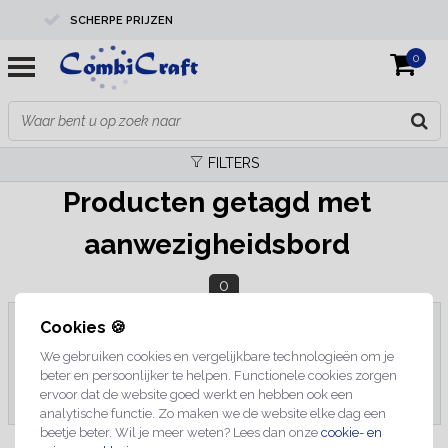
SCHERPE PRIJZEN
0
PROFESSIONELE KWALITEIT
EXPERTS IN MAATWERK
FILTERS
Producten getagd met
aanwezigheidsbord
0
Cookies 🍪
We gebruiken cookies en vergelijkbare technologieën om je
Geen producten gevonden!...
beter en persoonlijker te helpen. Functionele cookies zorgen
ervoor dat de website goed werkt en hebben ook een
analytische functie. Zo maken we de website elke dag een
beetje beter. Wil je meer weten? Lees dan onze
cookie- en