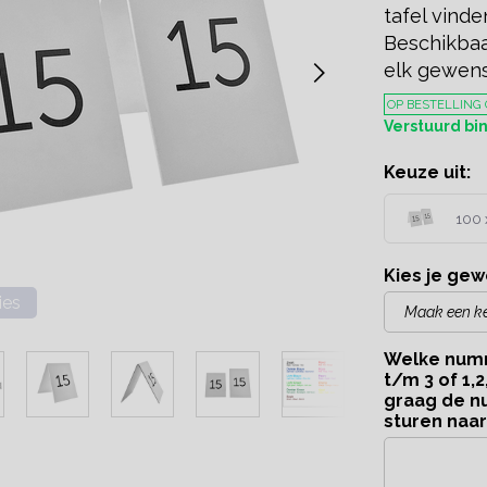
tafel vind
Beschikbaa
elk gewen
OP BESTELLING
Verstuurd b
Keuze uit:
100 
Kies je gew
ies
Welke numm
t/m 3 of 1,
graag de n
sturen naa