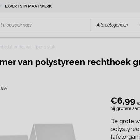
EXPERTS IN MAATWERK
caal in het wit - per 1 stuk
er van polystyreen rechthoek groo
view
€6,99
e
bij grotere aa
De grote w
polystyree
tafelorgani