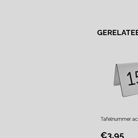
GERELATE
Tafelnummer acr
€3,95