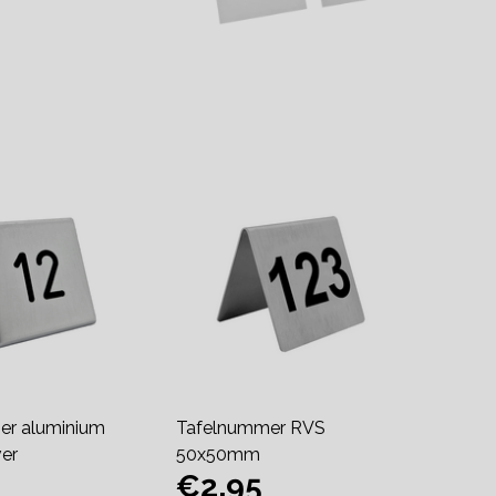
er aluminium
Tafelnummer RVS
ver
50x50mm
€2,95