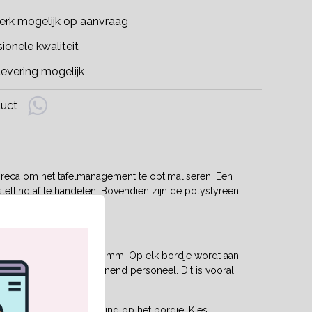
rk mogelijk op aanvraag
ionele kwaliteit
evering mogelijk
duct
horeca om het tafelmanagement te optimaliseren. Een
elling af te handelen. Bovendien zijn de polystyreen
tallen wilt afnemen.
 allebei een dikte van 1 mm. Op elk bordje wordt aan
ten als voor het bedienend personeel. Dit is vooral
lling.
 kiezen voor de nummering op het bordje. Kies