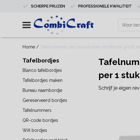
SCHERPE PRIJZEN
PROFESSIONELE KWALITEIT
Home
/
Tafelnummer van polystyreen rechthoek groot verti
Tafelnumm
Tafelbordjes
Blanco tafelbordjes
per 1 stuk
Tafelbordjes maken
Schrijf je eigen re
Bureau naambordje
Gereserveerd bordjes
Tafelnummers
QR-code bordjes
Wifi bordjes