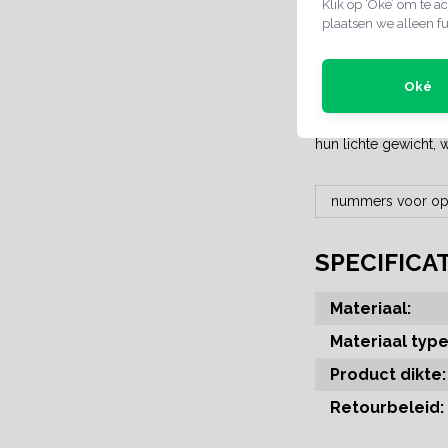
Klik op ‘Oké’ om te ac
bijvoorbeeld voor do
plaatsen we alleen fu
een goed beeld te k
Polystyreen t
Oké
De polystyreen tafel
alles is mogelijk. O
hun lichte gewicht,
nummers voor op 
SPECIFICA
Materiaal:
Materiaal type
Product dikte:
Retourbeleid: