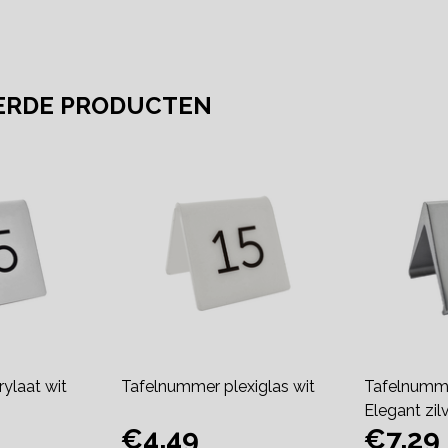
ERDE PRODUCTEN
ylaat wit
Tafelnummer plexiglas wit
Tafelnumm
Elegant zil
€4,49
€7,29