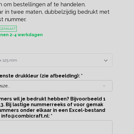
en om bestellingen af te handelen.
r in twee maten, dubbelzijdig bedrukt met
st nummer.
 GEMAAKT
innen 2-4 werkdagen
x 125 mm
enste drukkleur (zie afbeelding):
*
ers wil je bedrukt hebben? Bijvoorbeeld 1
2,3. Bij lastige nummerreeks of voor gemak
ummers onder elkaar in een Excel-bestand
r
info@combicraft.nl
:
*