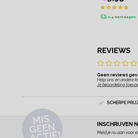
2-4 werkdagen
REVIEWS
Geen reviews ge
Help ons en andere kl
Je beoordeling toevo
SCHERPE PRIJ
MI
S
G
E
E
A
C
TI
N
INSCHRIJVEN 
E!
Meld je nu aan voor e