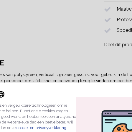
Maatwe
Profess
Spoedl
Deel dit pro
E
s van polystyreen, verticaal, zijn zeer geschikt voor gebruik in de 
t personeel om tafels snel en eenvoudig terug te vinden om een best
dgetvriendelijke oplossing wanneer je tafelnummering in grotere aan
🍪
rs van polystyreen
 en vergelijkbare technologieën om je
polystyreen zijn verkrijgbaar in twee verschillende maten en hebben
r te helpen. Functionele cookies zorgen
de nummer bedrukt, zodat er geen verwarring ontstaat, zowel voor gas
e goed werkt en hebben ook een analytische
personeel het tafelnummer noteert tijdens het opnemen van een beste
 de website elke dag een beetje beter. Wil
 dan onze
cookie- en privacyverklaring
.
ovenaan de website heb je de mogelijkheid om je eigen drukkleur te