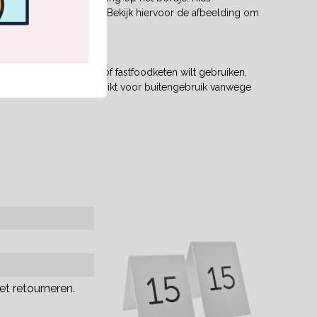
n je restaurant of café. Bekijk hiervoor de afbeelding om
rant, café, lunchroom of fastfoodketen wilt gebruiken,
ordjes zijn minder geschikt voor buitengebruik vanwege
et retourneren.