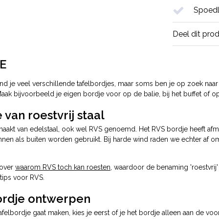
Spoedl
Deel dit pro
E
ind je veel verschillende tafelbordjes, maar soms ben je op zoek naar 
aak bijvoorbeeld je eigen bordje voor op de balie, bij het buffet of op
 van roestvrij staal
gemaakt van edelstaal, ook wel RVS genoemd. Het RVS bordje heeft af
nen als buiten worden gebruikt. Bij harde wind raden we echter af om
 over
waarom RVS toch kan roesten
, waardoor de benaming 'roestvrij'
ips voor RVS.
ordje ontwerpen
afelbordje gaat maken, kies je eerst of je het bordje alleen aan de voor