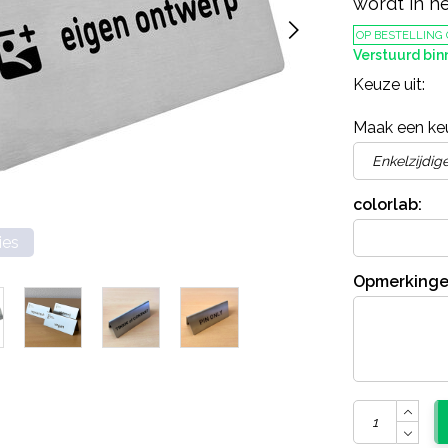
wordt in h
OP BESTELLING
Verstuurd bi
Keuze uit:
Maak een ke
colorlab:
ies
Opmerkinge