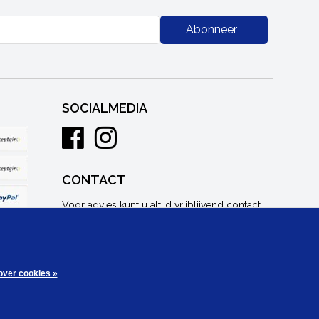
Abonneer
SOCIALMEDIA
CONTACT
Voor advies kunt u altijd vrijblijvend contact
met ons opnemen.
info@combicraft.nl
+31 (0) 38 - 303 73 30
over cookies »