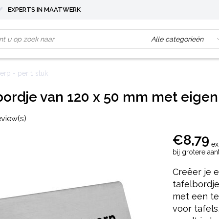
EXPERTS IN MAATWERK
rp - per 1 stuk
bordje van 120 x 50 mm met eigen 
eview(s)
€8,79
ex
bij grotere aa
Creëer je e
tafelbordj
met een te
voor tafel