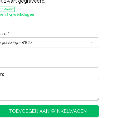
et zwart gegraveerd.
 GEMAAKT
nnen 2-4 werkdagen
uze:
*
n:
TOEVOEGEN AAN WINKELWAGEN