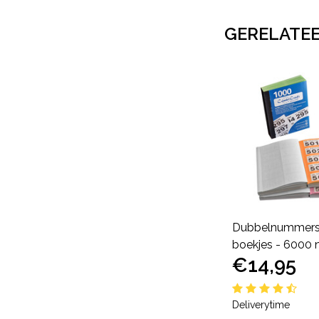
GERELATE
Tafelbordje RVS met
Dubbelnummers 
s
eigen tekst 120x50mm
boekjes - 6000
€7,79
€14,95
Deliverytime
Deliverytime