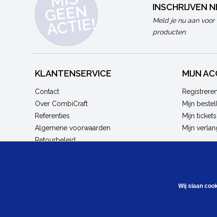
N
INSCHRIJVEN 
E!
Meld je nu aan voor 
producten
KLANTENSERVICE
MIJN A
Contact
Registrere
Over CombiCraft
Mijn bestel
Referenties
Mijn tickets
Algemene voorwaarden
Mijn verlang
Retourbeleid
Privacy Statement
Bestellen en leveren
Werken bij CombiCraft
Wij slaan coo
Kennisbank / blogs