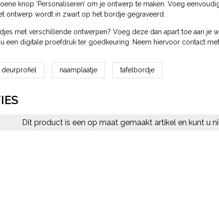
ene knop ‘Personaliseren’ om je ontwerp te maken. Voeg eenvoudig een
 Het ontwerp wordt in zwart op het bordje gegraveerd.
djes met verschillende ontwerpen? Voeg deze dan apart toe aan je wi
ou een digitale proefdruk ter goedkeuring. Neem hiervoor contact me
deurprofiel
naamplaatje
tafelbordje
IES
Dit product is een op maat gemaakt artikel en kunt u ni