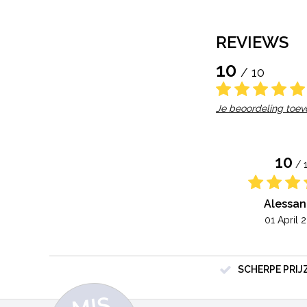
REVIEWS
10
/ 10
Je beoordeling toe
10
/ 
Alessan
01 April 
SCHERPE PRIJ
MI
S
G
E
E
A
C
TI