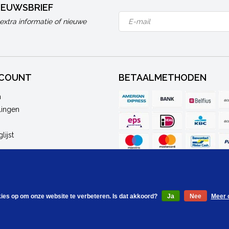
NIEUWSBRIEF
extra informatie of nieuwe
CCOUNT
BETAALMETHODEN
n
lingen
lijst
kies op om onze website te verbeteren. Is dat akkoord?
Ja
Nee
Meer 