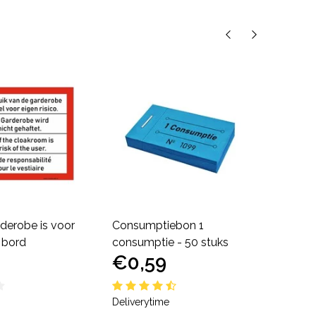
derobe is voor
Consumptiebon 1
Tafel
o bord
consumptie - 50 stuks
eigen
€0,59
€7,
Deliverytime
Delive