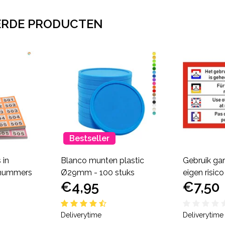
ERDE PRODUCTEN
Bestseller
in
Blanco munten plastic
Gebruik gar
 nummers
Ø29mm - 100 stuks
eigen risic
€4,95
€7,50
Deliverytime
Deliverytime