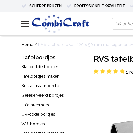
SCHERPE PRIJZEN
PROFESSIONELE KWALITEIT
Home
/
RVS tafelbordje van 120 x 50 mm met eigen ontwe
RVS tafel
Tafelbordjes
Blanco tafelbordjes
1 r
Tafelbordjes maken
Bureau naambordje
Gereserveerd bordjes
Tafelnummers
QR-code bordjes
Wifi bordjes