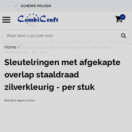
SCHERPE PRIJZEN
0
PROFESSIONELE KWALITEIT
EXPERTS IN MAATWERK
Home
/
Sleutelringen met afgekapte overlap staaldraad
zilverkleurig - per stuk
Sleutelringen met afgekapte
overlap staaldraad
zilverkleurig - per stuk
Schrijf je eigen review