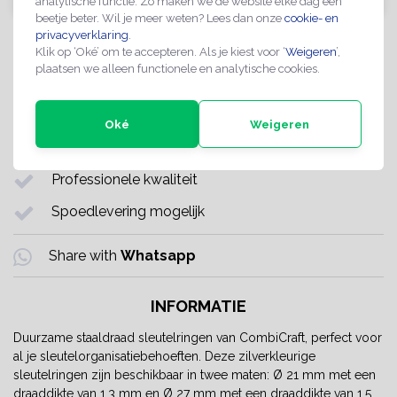
analytische functie. Zo maken we de website elke dag een
beetje beter. Wil je meer weten? Lees dan onze
cookie- en
privacyverklaring
.
Artikelnummer:
CV-00091A
Klik op ‘Oké’ om te accepteren. Als je kiest voor ‘
Weigeren
’,
Levertijd:
Op werkdagen voor 12:00 besteld, gaat
plaatsen we alleen functionele en analytische cookies.
vandaag nog de deur uit. In de meeste
gevallen morgen bezorgd (NL).
Oké
Weigeren
Maatwerk mogelijk op aanvraag
Professionele kwaliteit
Spoedlevering mogelijk
Share with
Whatsapp
INFORMATIE
Duurzame staaldraad sleutelringen van CombiCraft, perfect voor
al je sleutelorganisatiebehoeften. Deze zilverkleurige
sleutelringen zijn beschikbaar in twee maten: Ø 21 mm met een
draaddikte van 1,3 mm en Ø 27 mm met een draaddikte van 1,5