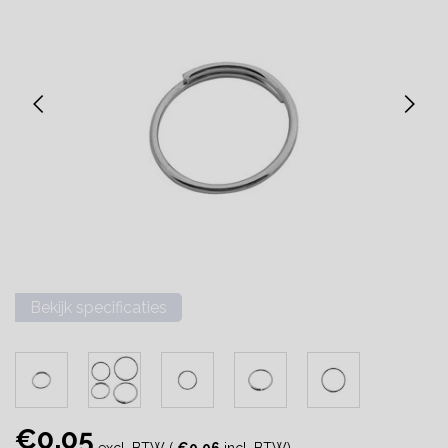
Bekijk specificaties
€0,05
excl. BTW (
€0,06
incl. BTW)