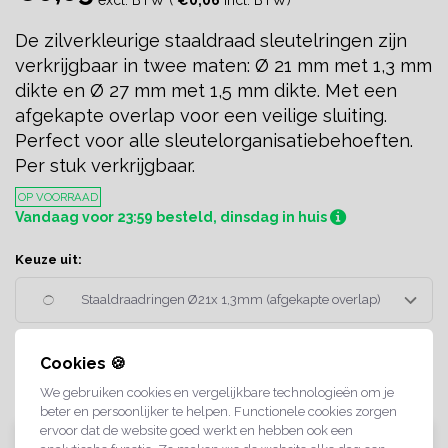
De zilverkleurige staaldraad sleutelringen zijn
verkrijgbaar in twee maten: Ø 21 mm met 1,3 mm
dikte en Ø 27 mm met 1,5 mm dikte. Met een
afgekapte overlap voor een veilige sluiting.
Perfect voor alle sleutelorganisatiebehoeften.
Per stuk verkrijgbaar.
OP VOORRAAD
Vandaag voor 23:59 besteld, dinsdag in huis
Keuze uit:
Staaldraadringen Ø21x 1,3mm (afgekapte overlap)
Cookies 🍪
We gebruiken cookies en vergelijkbare technologieën om je
beter en persoonlijker te helpen. Functionele cookies zorgen
ervoor dat de website goed werkt en hebben ook een
TOEVOEGEN AAN WINKELWAGEN