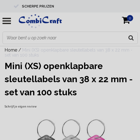
SCHERPE PRIJZEN
0
PROFESSIONELE KWALITEIT
EXPERTS IN MAATWERK
Home
/
Mini (XS) openklapbare sleutellabels van 38 x 22 mm -
set van 100 stuks
Mini (XS) openklapbare
sleutellabels van 38 x 22 mm -
set van 100 stuks
Schrijf je eigen review