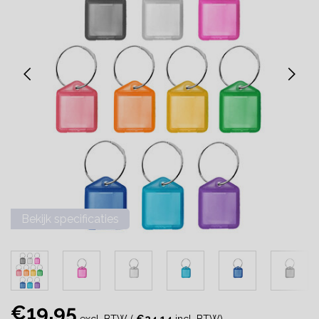
Bekijk specificaties
€19,95
excl. BTW (
€24,14
incl. BTW)