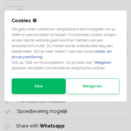
Cookies 🍪
We gebruiken cookies en vergelijkbare technologieën om je
TOEVOEGEN AAN WINKELWAGEN
beter en persoonlijker te helpen. Functionele cookies zorgen
ervoor dat de website goed werkt en hebben ook een
analytische functie. Zo maken we de website elke dag een
Andere wensen? Vraag hier offerte aan
beetje beter. Wil je meer weten? Lees dan onze
cookie- en
privacyverklaring
.
Klik op ‘Oké’ om te accepteren. Als je kiest voor ‘
Weigeren
’,
plaatsen we alleen functionele en analytische cookies.
Artikelnummer:
R-00070A
Levertijd:
Ongeveer 1 week
Oké
Weigeren
Maatwerk mogelijk op aanvraag
Professionele kwaliteit
Spoedlevering mogelijk
Share with
Whatsapp