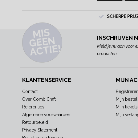
SCHERPE PRIJ
MI
S
G
E
E
A
C
TI
N
INSCHRIJVEN 
E!
Meld je nu aan voor e
producten
KLANTENSERVICE
MIJN A
Contact
Registrere
Over CombiCraft
Mijn bestel
Referenties
Mijn tickets
Algemene voorwaarden
Mijn verlang
Retourbeleid
Privacy Statement
Bestellen en leveren