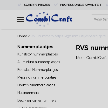
SCHERPE PRIJZEN
PROFESSIONELE KWALITEIT
Home
/
RVS nummerplaatjes Ø30 mm uitgespaard getal -
RVS numme
Nummerplaatjes
Kunststof nummerplaatjes
Merk:
CombiCraft
Aluminium nummerplaatjes
Edelstaal Nummerplaatjes
Messing nummerplaatjes
Houten Nummerplaatjes
Huisnummers
Deur- en kamernummers