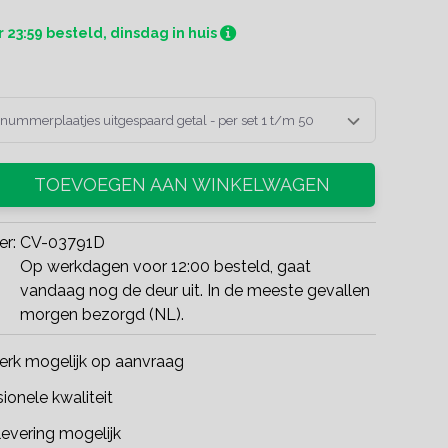
 23:59 besteld, dinsdag in huis
nummerplaatjes uitgespaard getal - per set 1 t/m 50
TOEVOEGEN AAN WINKELWAGEN
er:
CV-03791D
Op werkdagen voor 12:00 besteld, gaat
vandaag nog de deur uit. In de meeste gevallen
morgen bezorgd (NL).
rk mogelijk op aanvraag
ionele kwaliteit
evering mogelijk