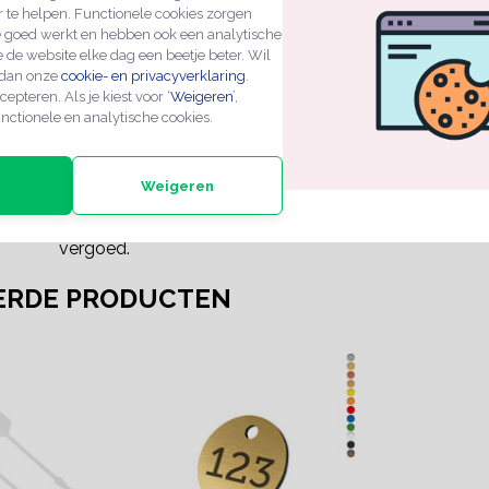
:
Edelstaal glanzend
r te helpen. Functionele cookies zorgen
e goed werkt en hebben ook een analytische
Ø 30 mm
 de website elke dag een beetje beter. Wil
1 mm
 dan onze
cookie- en privacyverklaring
.
cepteren. Als je kiest voor ‘
Weigeren
’,
Zilver
nctionele en analytische cookies.
1 gat (Ø4mm)
Weigeren
Een standaard product met 14 dagen recht van retour,
producten gefrankeerd te retourneren. Die kosten wor
vergoed.
ERDE PRODUCTEN