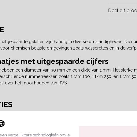
Deel dit pro
E
uitgespaarde getallen zijn handig in diverse omstandigheden. De num
 voor chemisch belaste omgevingen zoals wasserettes en in de verfp
tjes met uitgespaarde cijfers
ebben een diameter van 30 mm en een dikte van 1 mm. Het sterke mater
 verschillende nummerreeksen zoals 1 t/m 100, 1 t/m 250, en 1 t/m 5
tips over het mooi houden van RVS.
TIES
id:
per set
🍪
Edelstaal/RVS
 en vergelijkbare technologieën om je