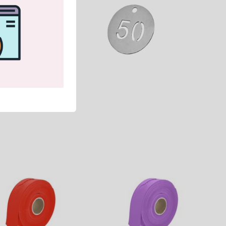
 je dient wel de
den niet