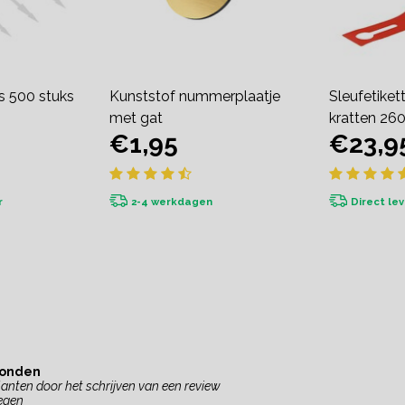
s 500 stuks
Kunststof nummerplaatje
Sleufetiket
met gat
kratten 2
€1,95
€23,9
r
2-4 werkdagen
Direct le
vonden
anten door het schrijven van een review
egen