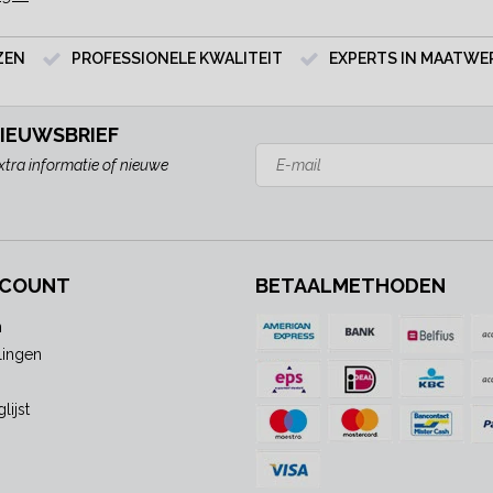
ZEN
PROFESSIONELE KWALITEIT
EXPERTS IN MAATWE
NIEUWSBRIEF
xtra informatie of nieuwe
CCOUNT
BETAALMETHODEN
n
lingen
lijst