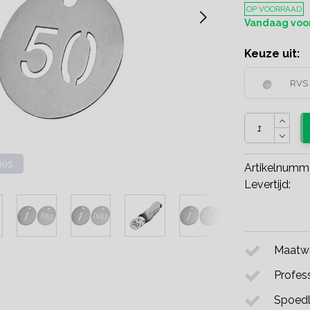
OP VOORRAAD
Vandaag voor
Keuze uit:
RVS 
ies
Artikelnumm
Levertijd:
Maatwe
Profess
Spoedl