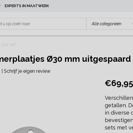
EXPERTS IN MAATWERK
 per set
rplaatjes Ø30 mm uitgespaard g
|
Schrijf je eigen review
€69,9
Verschille
getallen. 
in diverse
bevestigen.
sets met v