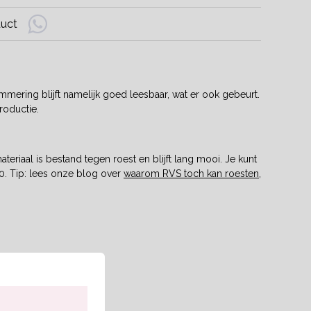
duct
mering blijft namelijk goed leesbaar, wat er ook gebeurt.
roductie.
iaal is bestand tegen roest en blijft lang mooi. Je kunt
00.
Tip: lees onze blog over
waarom RVS toch kan roesten
,