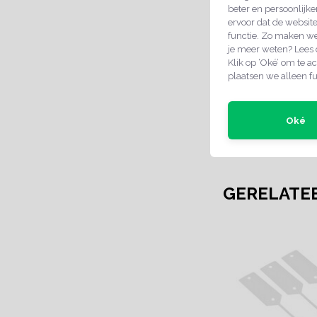
Materiaal type
beter en persoonlijke
ervoor dat de websit
Maat:
functie. Zo maken we
Product dikte:
je meer weten? Lees
Klik op ‘Oké’ om te ac
Kleur:
plaatsen we alleen fu
Bevestiging
product:
Oké
Retourbeleid:
GERELATE