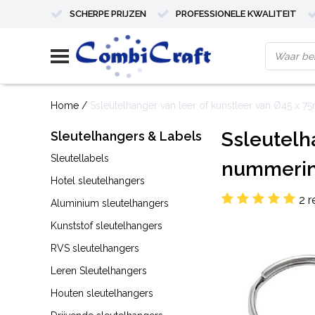
SCHERPE PRIJZEN
PROFESSIONELE KWALITEIT
Home
/
Ssleutelhanger van leer of kunstleer van Ø45 x 7
Ssleutelh
Sleutelhangers & Labels
Sleutellabels
nummering
Hotel sleutelhangers
2 r
Aluminium sleutelhangers
Kunststof sleutelhangers
RVS sleutelhangers
Leren Sleutelhangers
Houten sleutelhangers