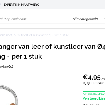
EXPERTS IN MAATWERK
5mm met jouw tekst of nummering - per 1 stuk
anger van leer of kunstleer van Ø
 - per 1 stuk
eview(s)
€4,95
ex
bij grotere aa
OP BESTELLING
Verstuurd bi