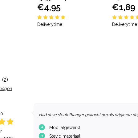
€4,95
€1,89
Deliverytime
Deliverytime
(2)
voegen
10
Had deze sleutelhanger gekocht om als originele dog
+
Mooi afgewerkt
r
+
Stevig materiaal