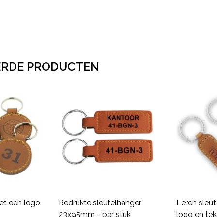
ERDE PRODUCTEN
et een logo
Bedrukte sleutelhanger
Leren sleu
23x95mm - per stuk
logo en tek