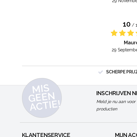
29 Novembe
10
/ 
Maur
29 Septembe
SCHERPE PRIJ
MI
S
G
E
E
A
C
TI
N
INSCHRIJVEN 
E!
Meld je nu aan voor 
producten
KLANTENSERVICE
MIJN A