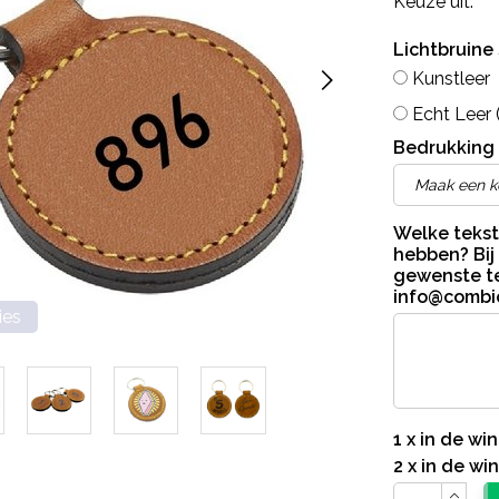
Keuze uit:
Lichtbruine
Kunstleer
Echt Leer 
Bedrukking 
Welke tekst
hebben? Bij
gewenste te
info@combic
ies
1 x in de w
2 x in de w