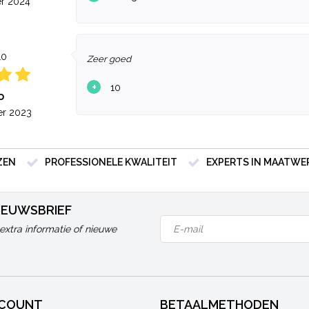
r 2024
10
Zeer goed
+
10
o
r 2023
ZEN
PROFESSIONELE KWALITEIT
EXPERTS IN MAATWE
NIEUWSBRIEF
extra informatie of nieuwe
CCOUNT
BETAALMETHODEN