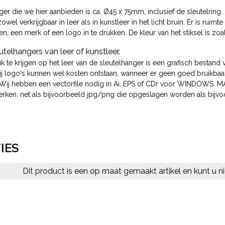
er die we hier aanbieden is ca. Ø45 x 75mm, inclusief de sleutelring.
owel verkrijgbaar in leer als in kunstleer in het licht bruin. Er is rui
, een merk of een logo in te drukken. De kleur van het stiksel is zoa
telhangers van leer of kunstleer.
te krijgen op het leer van de sleutelhanger is een grafisch bestand va
bij logo's kunnen wel kosten ontstaan, wanneer er geen goed bruikb
. Wij hebben een vectorfile nodig in Ai, EPS of CDr voor WINDOWS.
erken, net als bijvoorbeeld jpg/png die opgeslagen worden als bijvo
IES
Dit product is een op maat gemaakt artikel en kunt u ni