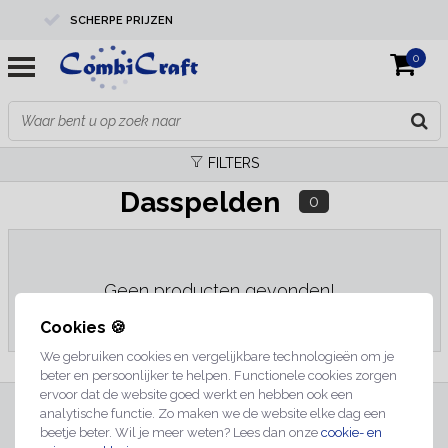
SCHERPE PRIJZEN
0
PROFESSIONELE KWALITEIT
EXPERTS IN MAATWERK
FILTERS
Dasspelden
0
Geen producten gevonden!...
Cookies 🍪
We gebruiken cookies en vergelijkbare technologieën om je
beter en persoonlijker te helpen. Functionele cookies zorgen
ervoor dat de website goed werkt en hebben ook een
INSCHRIJVEN NIEUWSBRIEF
analytische functie. Zo maken we de website elke dag een
beetje beter. Wil je meer weten? Lees dan onze
cookie- en
Meld je nu aan voor extra informatie of nieuwe producten