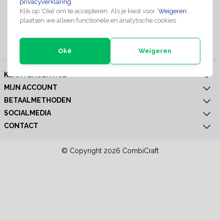
privacyverklaring
.
Klik op ‘Oké’ om te accepteren. Als je kiest voor ‘
Weigeren
’,
plaatsen we alleen functionele en analytische cookies.
Abonneer
Oké
Weigeren
KLANTENSERVICE
MIJN ACCOUNT
BETAALMETHODEN
SOCIALMEDIA
CONTACT
© Copyright 2026 CombiCraft