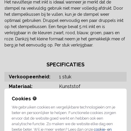
Het navulflesje met inkt is ideaal wanneer je merkt dat de
stempel na veelvuldig gebruik niet meer volledig afdrukt. Door
het stempelkussen bij te vullen, kun je de stempel weer
optimaal gebruiken. Druppel eenvoudig een paar druppels inkt
op het stempelkussen. Een flesje bevat 5 ml inkt en is
verkrijgbaar in de kleuren zwart, rood, blauw, groen, paars en
roze. Dankzij het kleine formaat neem je het gemakkelijk mee of
berg je het eenvoudig op. Per stuk verkrijgbaar.
SPECIFICATIES
Verkoopeenheid:
1 stuk
Materiaal:
Kunststof
Materiaal type:
Kunststof
Cookies 🍪
Maat:
20 x 58 mm
We gebruiken cookies en vergelijkbare technologieën om je
beter en persoonlijker te helpen. Functionele cookies zorgen
Product dikte:
20 mm
ervoor dat de website goed werkt en hebben ook een
analytische functie. Zo maken we de website elke dag een
Kleur:
Groen; Blauw; Rood; Zwart;
beetje beter. Wil je meer weten? Lees dan onze
cookie- en
Roze; Paars