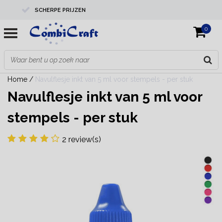
SCHERPE PRIJZEN
0
PROFESSIONELE KWALITEIT
EXPERTS IN MAATWERK
Home
/
Navulflesje inkt van 5 ml voor stempels - per stuk
Navulflesje inkt van 5 ml voor
stempels - per stuk
2 review(s)