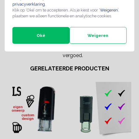
privacyverklaring
.
Inkt kleur:
Zwart; Rood; Blauw; Groen;
Klik op ‘Oké’ om te accepteren. Als je kiest voor ‘
Weigeren
’,
Paars; Roze
plaatsen we alleen functionele en analytische cookies.
Retourbeleid:
Een standaard product met
14 dagen recht van retour, je
Oké
Weigeren
dient wel de producten
gefrankeerd te retourneren.
Die kosten worden niet
vergoed.
GERELATEERDE PRODUCTEN