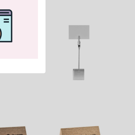
4 dagen recht van
keerd te