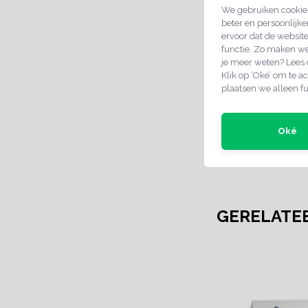
We gebruiken cookies
SPECIFICA
beter en persoonlijke
ervoor dat de websit
Retourbeleid:
functie. Zo maken we
je meer weten? Lees
Klik op ‘Oké’ om te ac
plaatsen we alleen fu
Oké
GERELATE