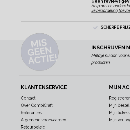
Geen reviews ge
Help ons en andere kl
Je beoordeling toevo
SCHERPE PRIJ
MI
S
G
E
E
A
C
TI
N
INSCHRIJVEN 
E!
Meld je nu aan voor e
producten
KLANTENSERVICE
MIJN A
Contact
Registrere
Over CombiCraft
Mijn bestel
Referenties
Mijn tickets
Algemene voorwaarden
Mijn verlang
Retourbeleid