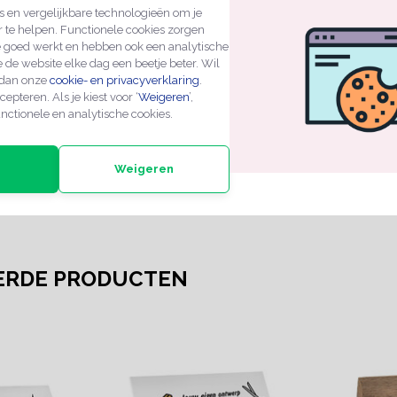
 en vergelijkbare technologieën om je
TIES
r te helpen. Functionele cookies zorgen
e goed werkt en hebben ook een analytische
Dit product is een standaard artikel, waar u wettelijk 1
 de website elke dag een beetje beter. Wil
retour op heeft, echter u dient de producten wel gefran
 dan onze
cookie- en privacyverklaring
.
retourneren. Die kosten worden niet vergoed.
cepteren. Als je kiest voor ‘
Weigeren
’,
nctionele en analytische cookies.
Weigeren
ERDE PRODUCTEN