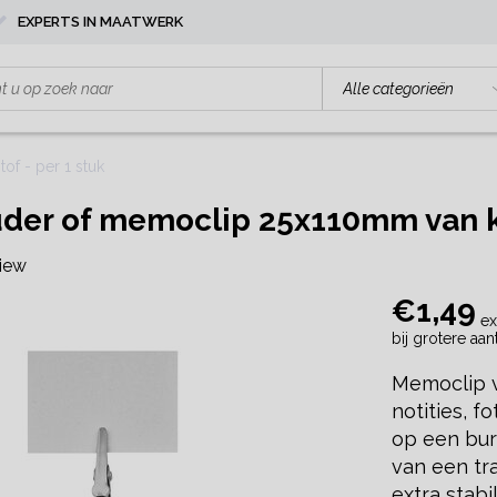
EXPERTS IN MAATWERK
f - per 1 stuk
r of memoclip 25x110mm van kun
view
€1,49
ex
bij grotere aa
Memoclip v
notities, 
op een bur
van een tr
extra stabil