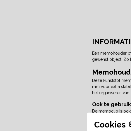
INFORMATI
Een memohouder of m
gewenst object. Zo h
Memohouder
Deze kunststof memo
mm voor extra stabili
het organiseren van 
Ook te gebrui
De memoclip is ook z
bureau of vul je een 
Cookies 