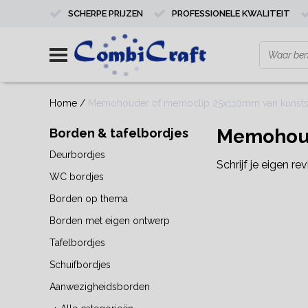
SCHERPE PRIJZEN
PROFESSIONELE KWALITEIT
Home
/
Memohouder of memoclip 25x110mm van kunststo
Memohoude
Borden & tafelbordjes
Deurbordjes
Schrijf je eigen re
WC bordjes
Borden op thema
Borden met eigen ontwerp
Tafelbordjes
Schuifbordjes
Aanwezigheidsborden