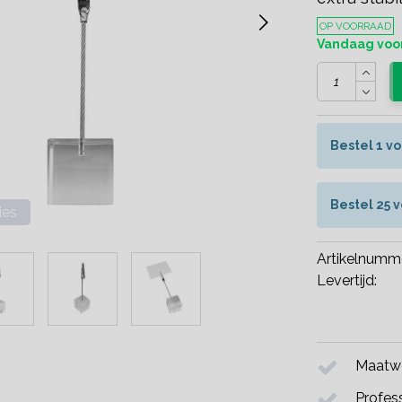
OP VOORRAAD
Vandaag voor
Bestel 1 v
Bestel 25 
ies
Artikelnumm
Levertijd:
Maatwe
Profess