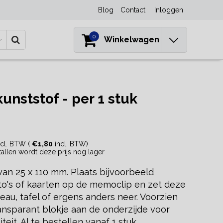
Blog
Contact
Inloggen
0
Winkelwagen
ststof - per 1 stuk
cl. BTW (
€1,80
incl. BTW)
ntallen wordt deze prijs nog lager
an 25 x 110 mm. Plaats bijvoorbeeld
foto's of kaarten op de memoclip en zet deze
eau, tafel of ergens anders neer. Voorzien
ansparant blokje aan de onderzijde voor
iteit. Al te bestellen vanaf 1 stuk.