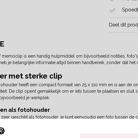
Spoedl
Deel dit pro
E
emoclip is een handig hulpmiddel om bijvoorbeeld notities, foto's of
eb je belangrijke informatie altijd binnen handbereik, zonder dat he
 met sterke clip
houder heeft een compact formaat van 25 x 110 mm en is aan de onde
teit. De clip opent gemakkelijk om er iets tussen te plaatsen en sluit 
bijvoorbeeld je werkplek.
ken als fotohouder
eer geschikt als fotohouder; je kunt eenvoudig een foto tussen de cl
lege plek op in huis.
🍪