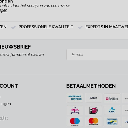
vonden
anten door het schrijven van een review
egen
ZEN
PROFESSIONELE KWALITEIT
EXPERTS IN MAATWE
NIEUWSBRIEF
xtra informatie of nieuwe
CCOUNT
BETAALMETHODEN
n
lingen
lijst