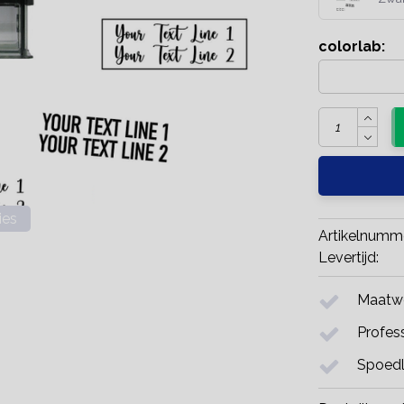
colorlab:
ies
Artikelnumm
Levertijd:
Maatwe
Profess
Spoedl