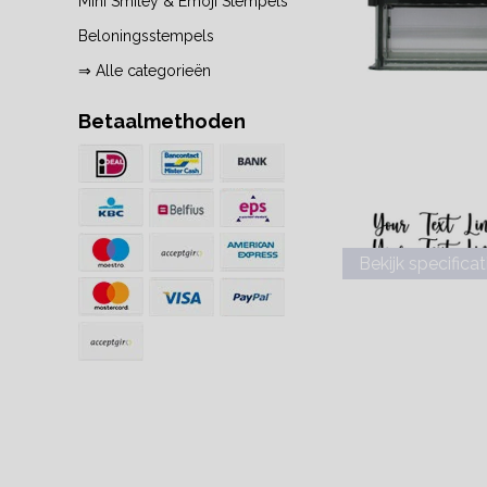
Mini Smiley & Emoji Stempels
Beloningsstempels
⇒ Alle categorieën
Betaalmethoden
Bekijk specificat