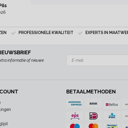
Pils
2026
ZEN
PROFESSIONELE KWALITEIT
EXPERTS IN MAATWE
NIEUWSBRIEF
xtra informatie of nieuwe
CCOUNT
BETAALMETHODEN
n
lingen
lijst