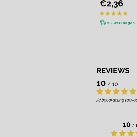
€2,36
tekst
2-4 werkdagen
REVIEWS
10
/ 10
Je beoordeling toevo
10
/ 