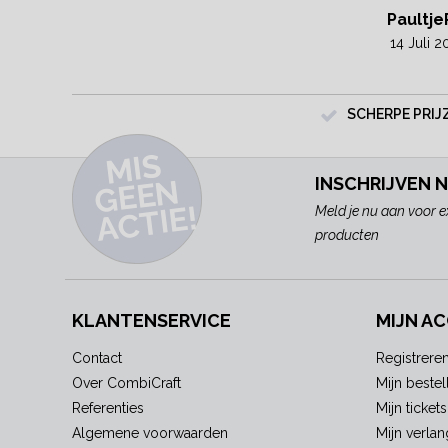
Paultje
14 Juli 
SCHERPE PRIJ
MI
S
G
E
E
A
C
TI
N
INSCHRIJVEN 
E!
Meld je nu aan voor e
producten
KLANTENSERVICE
MIJN A
Contact
Registrere
Over CombiCraft
Mijn bestel
Referenties
Mijn tickets
Algemene voorwaarden
Mijn verlang