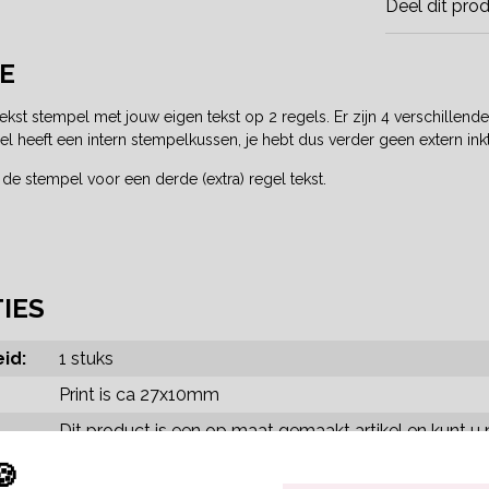
Deel dit pro
E
kst stempel met jouw eigen tekst op 2 regels. Er zijn 4 verschillend
heeft een intern stempelkussen, je hebt dus verder geen extern inkt
 de stempel voor een derde (extra) regel tekst.
TIES
id:
1 stuks
Print is ca 27x10mm
Dit product is een op maat gemaakt artikel en kunt u n
🍪