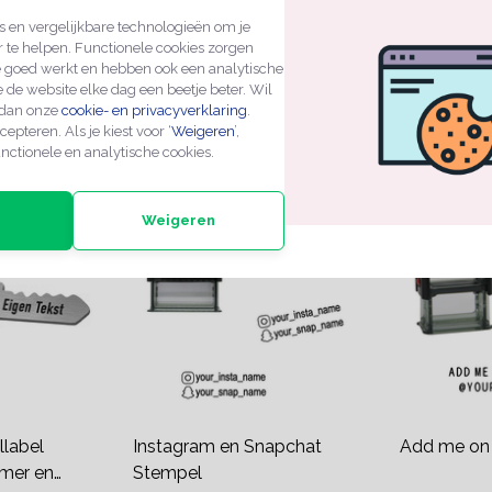
 en vergelijkbare technologieën om je
r te helpen. Functionele cookies zorgen
e goed werkt en hebben ook een analytische
 de website elke dag een beetje beter. Wil
 dan onze
cookie- en privacyverklaring
.
ERDE PRODUCTEN
cepteren. Als je kiest voor ‘
Weigeren
’,
nctionele en analytische cookies.
Weigeren
llabel
Instagram en Snapchat
Add me on
mer en
Stempel