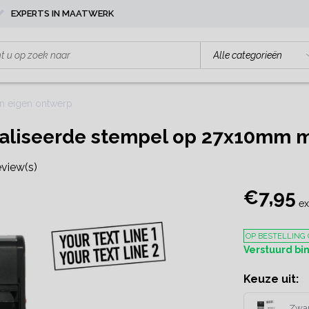
EXPERTS IN MAATWERK
n eigen ontwerp
aliseerde stempel op 27x10mm m
eview(s)
€7,95
ex
OP BESTELLING
Verstuurd b
Keuze uit:
Zwar