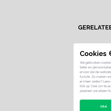
GERELATE
Cookies 
We gebruiken cookies
beter en persoonlijke
ervoor dat de websit
functie. Zo maken we
je meer weten? Lees
Klik op ‘Oké’ om te ac
plaatsen we alleen fu
Naamplaatje Va
Postkast 84x2
Oké
€3,49