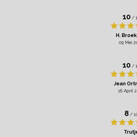
10
/ 
H. Broek
09 Mei 2
10
/ 
Jean Or
16 April 
8
/ 1
Trutj