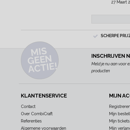
27 Maart 
SCHERPE PRIJ
MI
S
G
E
E
A
C
TI
N
INSCHRIJVEN 
E!
Meld je nu aan voor e
producten
KLANTENSERVICE
MIJN A
Contact
Registrere
Over CombiCraft
Mijn bestel
Referenties
Mijn tickets
Algemene voorwaarden
Mijn verlang