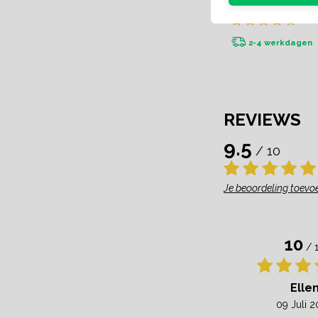
2-4 werkdagen
REVIEWS
9.5
/ 10
Je beoordeling toevo
10
/ 
Elle
09 Juli 