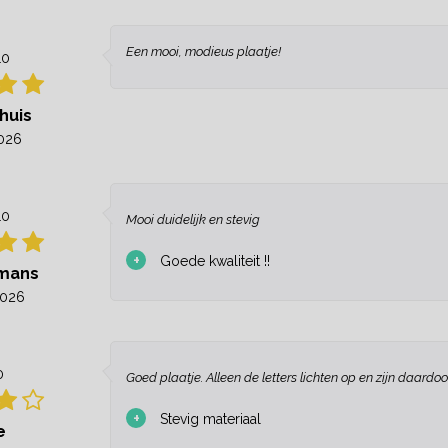
Een mooi, modieus plaatje!
10
huis
026
10
Mooi duidelijk en stevig
+
Goede kwaliteit !!
tmans
2026
0
Goed plaatje. Alleen de letters lichten op en zijn daardoo
+
Stevig materiaal
e