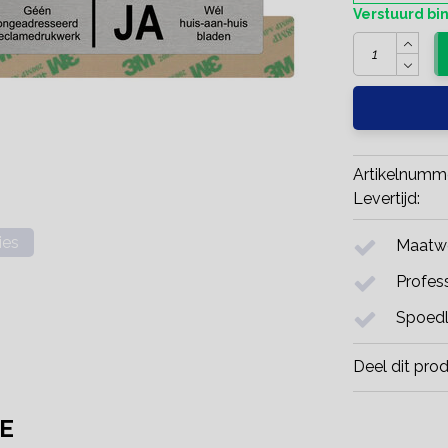
Verstuurd b
Artikelnumm
Levertijd:
ies
Maatwe
Profess
Spoedl
Deel dit pro
E