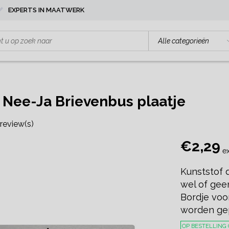
EXPERTS IN MAATWERK
 Nee-Ja Brievenbus plaatje
review(s)
€2,29
ex
Kunststof 
wel of gee
Bordje voo
worden gepl
OP BESTELLING