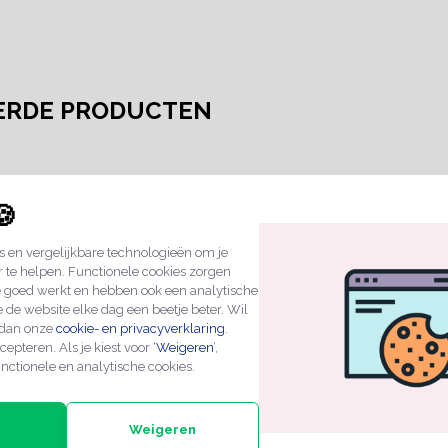
ERDE PRODUCTEN
🍪
 en vergelijkbare technologieën om je
r te helpen. Functionele cookies zorgen
e goed werkt en hebben ook een analytische
 de website elke dag een beetje beter. Wil
 dan onze
cookie- en privacyverklaring
.
cepteren. Als je kiest voor ‘
Weigeren
’,
nctionele en analytische cookies.
nkan
Kunststof naamplaatje
Nee/Nee B
5mm
zelfklevend 100x20mm
plaatje
Weigeren
€3,49
€2,29