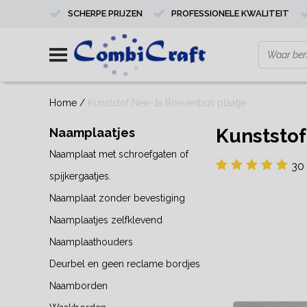
SCHERPE PRIJZEN
PROFESSIONELE KWALITEIT
Home
/
Kunststof Nee-Ja Brievenbus plaatje
Kunststof
Naamplaatjes
Naamplaat met schroefgaten of
30 
spijkergaatjes.
Naamplaat zonder bevestiging
Naamplaatjes zelfklevend
Naamplaathouders
Deurbel en geen reclame bordjes
Naamborden