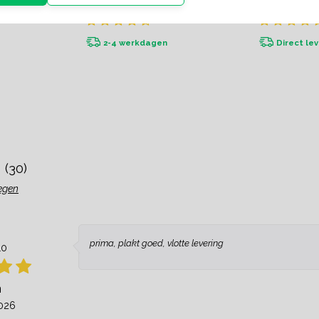
2-4 werkdagen
Direct le
(30)
egen
prima, plakt goed, vlotte levering
10
n
2026