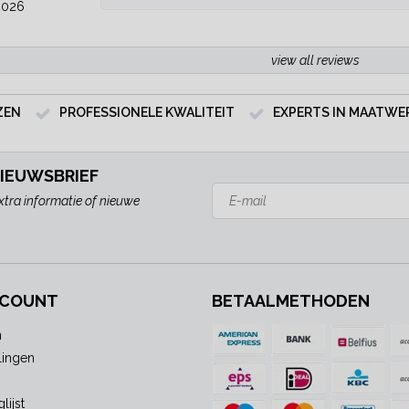
2026
view all reviews
ZEN
PROFESSIONELE KWALITEIT
EXPERTS IN MAATWE
NIEUWSBRIEF
xtra informatie of nieuwe
CCOUNT
BETAALMETHODEN
n
lingen
lijst