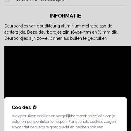
INFORMATIE
Deurbordjes van goudkleurig aluminium met tape aan de
achterzijde. Deze deurbordjes zijn 165x45mm en ½ mm dik.
Deurbordjes zijn zowel binnen als buiten te gebruiken.
Cookies 🍪
We gebruiken cookies en vergelijkbare technologieën om je
beter en persoonlijker te helpen. Functionele cookies zorgen
ervoor dat de website goed werkt en hebben ook een