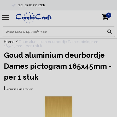
SCHERPE PRIJZEN
0
PROFESSIONELE KWALITEIT
EXPERTS IN MAATWERK
Home
/
Goud aluminium deurbordje Dames pictogram
165x45mm - per 1 stuk
Goud aluminium deurbordje
Dames pictogram 165x45mm -
per 1 stuk
|
Schrijf je eigen review