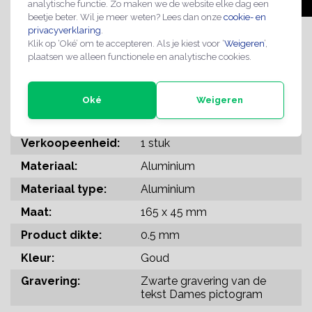
analytische functie. Zo maken we de website elke dag een
beetje beter. Wil je meer weten? Lees dan onze
cookie- en
privacyverklaring
.
bordje wc deur
toiletbordje vrouw
Klik op ‘Oké’ om te accepteren. Als je kiest voor ‘
Weigeren
’,
plaatsen we alleen functionele en analytische cookies.
vrouwentoilet
wc bordje vrouw
Oké
Weigeren
SPECIFICATIES
Verkoopeenheid:
1 stuk
Materiaal:
Aluminium
Materiaal type:
Aluminium
Maat:
165 x 45 mm
Product dikte:
0.5 mm
Kleur:
Goud
Gravering:
Zwarte gravering van de
tekst Dames pictogram