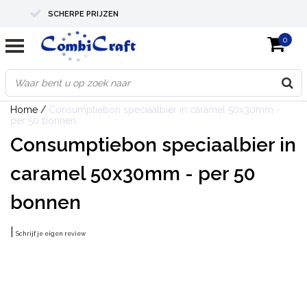
SCHERPE PRIJZEN
0
PROFESSIONELE KWALITEIT
EXPERTS IN MAATWERK
Home
/
Consumptiebon speciaalbier in caramel 50x30mm -
per 50 bonnen
Consumptiebon speciaalbier in
caramel 50x30mm - per 50
bonnen
|
Schrijf je eigen review