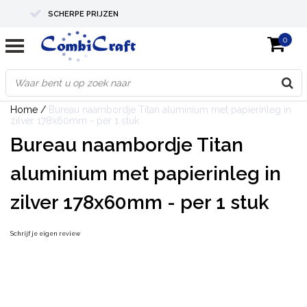
SCHERPE PRIJZEN
0
PROFESSIONELE KWALITEIT
EXPERTS IN MAATWERK
Home
/
Bureau naambordje Titan aluminium met papierinleg in
zilver 178x60mm - per 1 stuk
Bureau naambordje Titan
aluminium met papierinleg in
zilver 178x60mm - per 1 stuk
Schrijf je eigen review