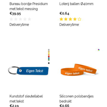
Bureau bordje Presidium
Loterij ballen Ø40mm
met tekst messing
€39,95
€0,64
Deliverytime
Deliverytime
Kunststof sleutellabel
Siliconen polsbandjes
met tekst
bedrukt
€2,19
€0,66