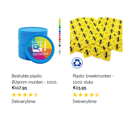
Bedrukte plastic
Plastic breekmunten -
Ø29mm munten - 1000
1000 stuks
€117,95
€15,95
stuks
Deliverytime
Deliverytime