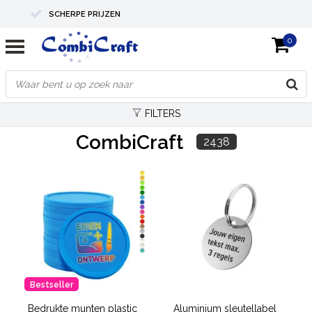
SCHERPE PRIJZEN
0
PROFESSIONELE KWALITEIT
EXPERTS IN MAATWERK
FILTERS
CombiCraft
2438
Bestseller
Bedrukte munten plastic
Aluminium sleutellabel