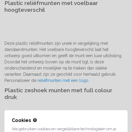
Plastic reliëfmunten met voelbaar
hoogteverschil
Deze plastic reliëfmunten zijn uniek in vergelijking met
standaardmunten. Het voelbare hoogteverschil laat het
ontwerp goed uitkomen en geeft de munt een luxe uitstraling.
Doordat het ontwerp boven op de munt ligt, is deze
onderscheidend en moeilijker na te maken dan vlakke
varianten. Daarnaast zijn ze geschikt voor herhaald gebruik.
Personaliseer de
reliëfmunten met een logo.
Plastic zeshoek munten met full colour
druk
Cookies 🍪
We gebruiken cookies en vergelijkbare technologieën om je
Deze plastic munten zijn uniek door hun zeshoekige vorm; ze