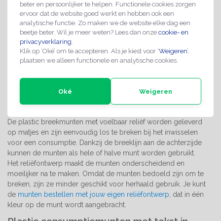
beter en persoonlijker te helpen. Functionele cookies zorgen
vallen direct op en zijn gemakkelijk te onderscheiden van
ervoor dat de website goed werkt en hebben ook een
standaard ronde munten. Ze zijn niet alleen geschikt als
analytische functie. Zo maken we de website elke dag een
consumptiemunt, maar ook voor spelletjes, als
beetje beter. Wil je meer weten? Lees dan onze
cookie- en
beloningsmunt of als leerhulpmiddel op scholen. Laat de
privacyverklaring
.
zeshoekige munten bedrukken
met je eigen ontwerp.
Klik op ‘Oké’ om te accepteren. Als je kiest voor ‘
Weigeren
’,
plaatsen we alleen functionele en analytische cookies.
Plastic reliëf breekmunten met tekst
Oké
Weigeren
De plastic breekmunten met voelbaar reliëf worden geleverd
op matjes en zijn eenvoudig los te breken bij het inwisselen
voor een consumptie. Dankzij de breeklijn aan de achterzijde
kunnen de munten als hele of halve munt worden gebruikt.
Het reliëfontwerp maakt de munten onderscheidend en
moeilijker na te maken. Omdat de munten bedoeld zijn om te
breken, zijn ze minder geschikt voor herhaald gebruik. Je kunt
de
munten bestellen met jouw eigen reliëfontwerp
, dat in één
kleur op de munt wordt aangebracht.