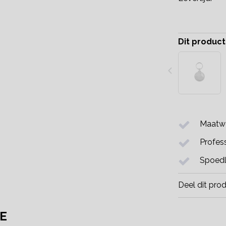
Dit product
Maatwe
Profess
Spoedl
Deel dit pro
E