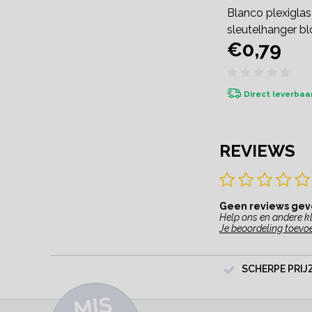
Blanco plexiglas
Blanco plexiglas
sleutelhanger
sleutelhanger b
€0,79
€0,79
puzzelblokje
Direct leverbaa
REVIEWS
Geen reviews ge
Help ons en andere kl
Je beoordeling toevo
SCHERPE PRIJ
MI
S
G
E
E
A
C
TI