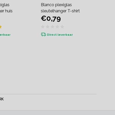
iglas
Blanco plexiglas
Blanco
er huis
sleutelhanger T-shirt
sleute
€0,79
€0
puzze
verbaar
Direct leverbaar
RK