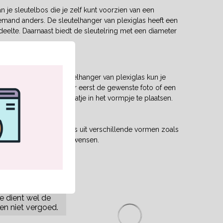
n je sleutelbos die je zelf kunt voorzien van een
iemand anders. De sleutelhanger van plexiglas heeft een
elte. Daarnaast biedt de sleutelring met een diameter
iseren. De blanco sleutelhanger van plexiglas kun je
 schrijven. Knip hiervoor eerst de gewenste foto of een
or het plexiglazen plaatje in het vormpje te plaatsen.
 in diverse vormen. Kies uit verschillende vormen zoals
ger die aansluit bij jouw wensen.
e dient wel de
en niet vergoed.