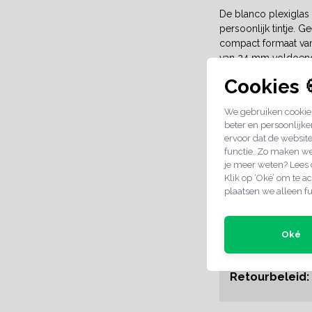
De blanco plexiglas 
persoonlijk tintje. 
compact formaat van
van 24 mm voldoend
Cookies 
Plexiglas s
De pinguïn sleutelha
We gebruiken cookies
gemakkelijk voorzien
beter en persoonlijke
papiertje op maat en
ervoor dat de websit
functie. Zo maken we
Sleutelhangers
je meer weten? Lees
Klik op ‘Oké’ om te ac
Binnen ons assorti
plaatsen we alleen fu
een vierkant, cirkel,
Oké
SPECIFICA
Retourbeleid: