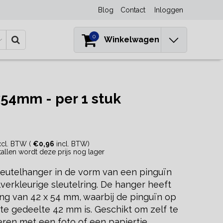
Blog
Contact
Inloggen
0
Winkelwagen
x54mm - per 1 stuk
cl. BTW (
€0,96
incl. BTW)
ntallen wordt deze prijs nog lager
sleutelhanger in de vorm van een pinguïn
verkleurige sleutelring. De hanger heeft
ng van 42 x 54 mm, waarbij de pinguïn op
te gedeelte 42 mm is. Geschikt om zelf te
eren met een foto of een papiertje.