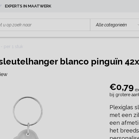
EXPERTS IN MAATWERK
- per 1 stuk
 sleutelhanger blanco pinguïn 42
view
€0,79
ex
bij grotere aa
Plexiglas 
met een zil
een afmeti
het breeds
personalis