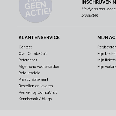
N
INSCHRIJVEN 
E!
Meld je nu aan voor e
producten
KLANTENSERVICE
MIJN A
Contact
Registrere
Over CombiCraft
Mijn bestel
Referenties
Mijn tickets
Algemene voorwaarden
Mijn verlang
Retourbeleid
Privacy Statement
Bestellen en leveren
Werken bij CombiCraft
Kennisbank / blogs