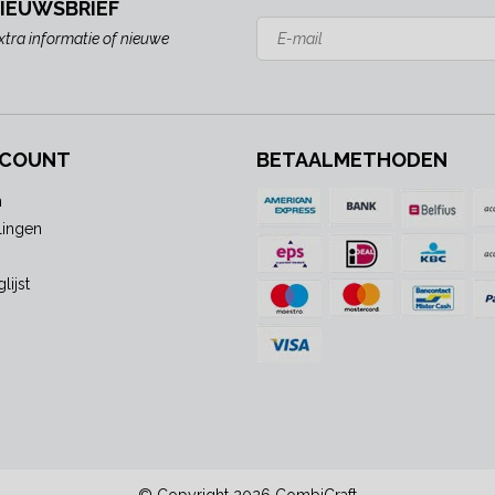
NIEUWSBRIEF
xtra informatie of nieuwe
CCOUNT
BETAALMETHODEN
n
lingen
lijst