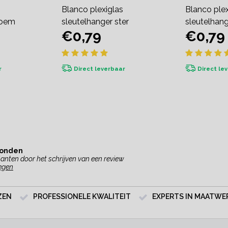
Blanco plexiglas
Blanco plex
loem
sleutelhanger ster
sleutelhang
€0,79
€0,79
r
Direct leverbaar
Direct le
vonden
anten door het schrijven van een review
egen
ZEN
PROFESSIONELE KWALITEIT
EXPERTS IN MAATWE