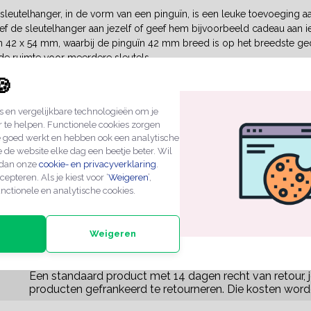
sleutelhanger, in de vorm van een pinguïn, is een leuke toevoeging aa
Geef de sleutelhanger aan jezelf of geef hem bijvoorbeeld cadeau aan 
 42 x 54 mm, waarbij de pinguïn 42 mm breed is op het breedste gede
e ruimte voor meerdere sleutels.
🍪
leutelhanger blanco
nger is een goede keuze als je graag een sleutelhanger wilt personal
 en vergelijkbare technologieën om je
 van een foto of een papiertje waarop je de gewenste informatie kunt
r te helpen. Functionele cookies zorgen
 plaats deze gemakkelijk in het vormpje. Sluit vervolgens de hanger do
e goed werkt en hebben ook een analytische
 de website elke dag een beetje beter. Wil
 van plexiglas in verschillende vormen
 dan onze
cookie- en privacyverklaring
.
cepteren. Als je kiest voor ‘
Weigeren
’,
ment
kunststof sleutelhangers
vind je meer sleutelhangers van plexiglas
nctionele en analytische cookies.
 bloem, druppel of bijvoorbeeld een T-shirt. Er is altijd een sleutelhan
Weigeren
TIES
Een standaard product met 14 dagen recht van retour, j
producten gefrankeerd te retourneren. Die kosten word