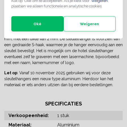
Klik op ‘Oké’ om te accepteren. Als je kiest voor ‘
Weigeren
’,
plaatsen we alleen functionele en analytische cookies.
Hotelsleutelhanger van mat
aluminium
Oké
Weigeren
De Louis hotel sleutelhanger is gemaakt van mat zilverkleurig
aluminium en is verkrijgbaar in de maten 37 x 67 mm en 45 x 85
mm, met een dikte van 2 mm. De sleutelhanger is voorzien van
een gedraaide S-haak, waarmee je de hanger eenvoudig aan een
sleutel bevestigt. Het is mogelijk om de hotel sleutelhanger
eventueel zelf te graveren met een lasermachine, bijvoorbeeld
met een naam, kamernummer of logo.
Let op
: Vanaf 10 november 2025 gebruiken wij voor deze
sleutelhangers een nieuw type aluminium. Hierdoor kan het
materiaal er iets anders uitzien dan bij eerdere bestellingen.
SPECIFICATIES
Verkoopeenheid:
1 stuk
Materiaal:
Aluminium