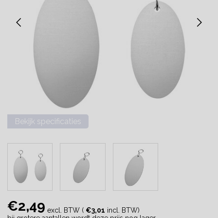
Bekijk specificaties
€2,49
excl. BTW (
€3,01
incl. BTW)
bij grotere aantallen wordt deze prijs nog lager