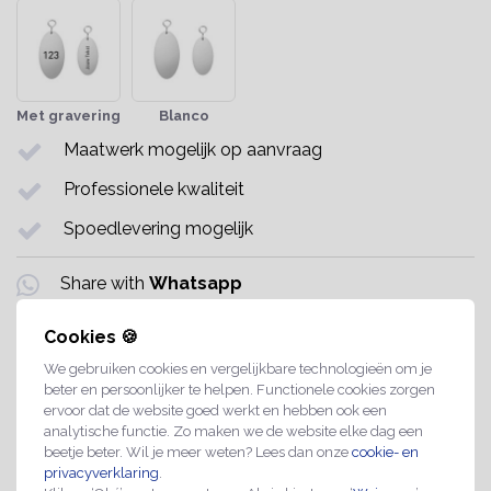
Met gravering
Blanco
Maatwerk mogelijk op aanvraag
Professionele kwaliteit
Spoedlevering mogelijk
Share with
Whatsapp
Cookies 🍪
INFORMATIE
We gebruiken cookies en vergelijkbare technologieën om je
De Louis hotel sleutelhanger is geschikt voor vrijwel elke sleutel
beter en persoonlijker te helpen. Functionele cookies zorgen
of sleutelbos. Hang de sleutelhanger bijvoorbeeld aan de
ervoor dat de website goed werkt en hebben ook een
kamerdeursleutel van een hotel, bed & breakfast of boetiekhotel.
analytische functie. Zo maken we de website elke dag een
beetje beter. Wil je meer weten? Lees dan onze
cookie- en
Het strakke, ovale ontwerp geeft direct een verzorgde en
privacyverklaring
.
professionele uitstraling.