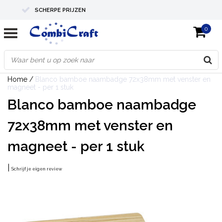
SCHERPE PRIJZEN
0
PROFESSIONELE KWALITEIT
EXPERTS IN MAATWERK
Home
/
Blanco bamboe naambadge 72x38mm met venster en
magneet - per 1 stuk
Blanco bamboe naambadge
72x38mm met venster en
magneet - per 1 stuk
|
Schrijf je eigen review