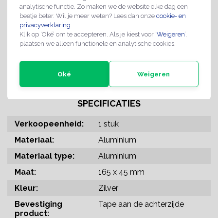
analytische functie. Zo maken we de website elke dag een
beetje beter. Wil je meer weten? Lees dan onze
cookie- en
INFORMATIE
privacyverklaring
.
Klik op ‘Oké’ om te accepteren. Als je kiest voor ‘
Weigeren
’,
Een staand deurbordje met de tekst push. Je kunt kiezen uit
plaatsen we alleen functionele en analytische cookies.
verschillende kleuren pijlen. Het bordje is gemaakt van
zilverkleurig aluminium. Het bordje heeft afmetingen van 165 x
45 mm en is 0,5 mm dik. Voorzien van dubbelzijdige tape, voor
makkelijke bevestiging op deuren of aan muren. Geschikt voor
Oké
Weigeren
binnen en buiten. Verkrijgbaar per 1 stuk.
SPECIFICATIES
Verkoopeenheid:
1 stuk
Materiaal:
Aluminium
Materiaal type:
Aluminium
Maat:
165 x 45 mm
Kleur:
Zilver
Bevestiging
Tape aan de achterzijde
product: