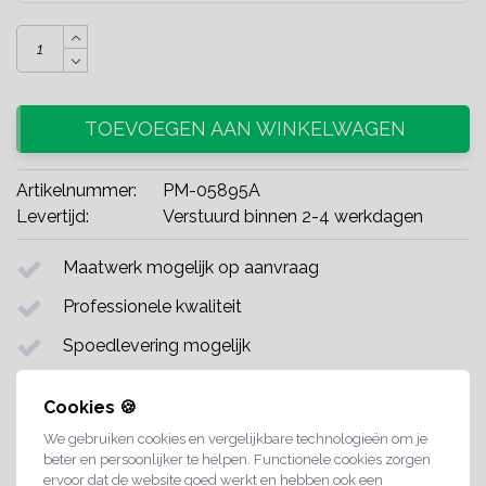
TOEVOEGEN AAN WINKELWAGEN
Artikelnummer:
PM-05895A
Levertijd:
Verstuurd binnen 2-4 werkdagen
Maatwerk mogelijk op aanvraag
Professionele kwaliteit
Spoedlevering mogelijk
Klantenservice van
09:00
tot
15:00
Cookies 🍪
Bel of Whatsapp gerust +31 (0)38 - 303 73 30
We gebruiken cookies en vergelijkbare technologieën om je
beter en persoonlijker te helpen. Functionele cookies zorgen
Share with
Whatsapp
ervoor dat de website goed werkt en hebben ook een