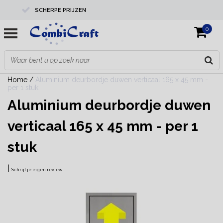
SCHERPE PRIJZEN
0
PROFESSIONELE KWALITEIT
EXPERTS IN MAATWERK
Home
/
Aluminium deurbordje duwen verticaal 165 x 45 mm -
per 1 stuk
Aluminium deurbordje duwen
verticaal 165 x 45 mm - per 1
stuk
|
Schrijf je eigen review