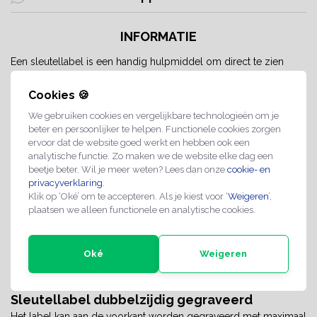
INFORMATIE
Een sleutellabel is een handig hulpmiddel om direct te zien
waar een sleutel voor bedoeld is. Met een eigen tekst en logo is
elke sleutel eenvoudig te herkennen. Zo weet je in één
Cookies 🍪
oogopslag welke sleutel bij welke deur, kast of slot hoort.
We gebruiken cookies en vergelijkbare technologieën om je
beter en persoonlijker te helpen. Functionele cookies zorgen
Sleutellabels voor meerdere
ervoor dat de website goed werkt en hebben ook een
analytische functie. Zo maken we de website elke dag een
toepassingen
beetje beter. Wil je meer weten? Lees dan onze
cookie- en
Het zilverkleurige sleutellabel is gemaakt van geëloxeerd
privacyverklaring
.
Klik op ‘Oké’ om te accepteren. Als je kiest voor ‘
Weigeren
’,
aluminium en verkrijgbaar in 30 mm of 40 mm. Het sleutellabel
plaatsen we alleen functionele en analytische cookies.
van 30 mm heeft een gatgrootte van 4 mm en het label van 40
mm een gatgrootte van 6 mm. Er kan worden gekozen uit diktes
van 1, 1,5, 2 of 3 mm. Voor de afwerking kun je kiezen uit
Oké
Weigeren
verschillende bevestigingsopties. Het label wordt standaard los
geleverd of, tegen een kleine meerprijs, gemonteerd.
Sleutellabel dubbelzijdig gegraveerd
Het label kan aan de voorkant worden gegraveerd met maximaal