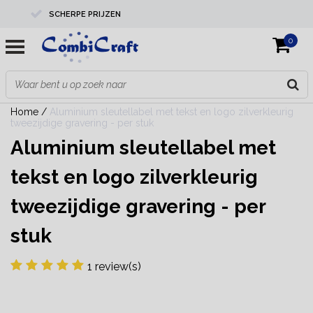
SCHERPE PRIJZEN
0
PROFESSIONELE KWALITEIT
EXPERTS IN MAATWERK
Home
/
Aluminium sleutellabel met tekst en logo zilverkleurig
tweezijdige gravering - per stuk
Aluminium sleutellabel met
tekst en logo zilverkleurig
tweezijdige gravering - per
stuk
1 review(s)