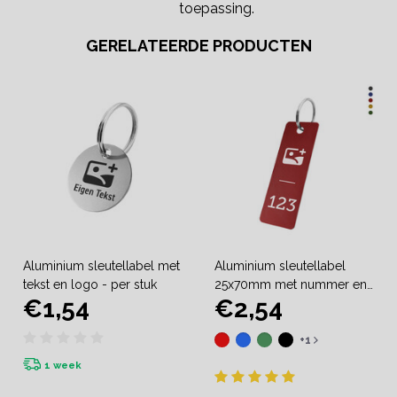
toepassing.
GERELATEERDE PRODUCTEN
Aluminium sleutellabel met
Aluminium sleutellabel
tekst en logo - per stuk
25x70mm met nummer en
€1,54
€2,54
logo - per stuk
+1
1 week