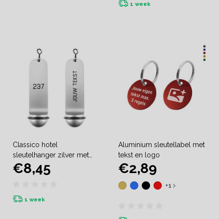
1 week
Classico hotel
Aluminium sleutellabel met
sleutelhanger zilver met
tekst en logo
€8,45
€2,89
gravering
+1
1 week